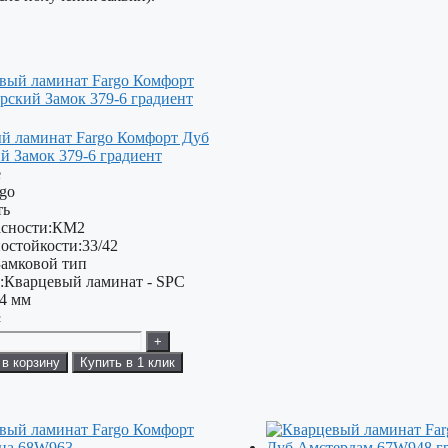
й ламинат Fargo Комфорт Дуб
й Замок 379-6 градиент
е
rgo
ть
сности:
КМ2
остойкости:
33/42
Замковой тип
:
Кварцевый ламинат - SPC
4 мм
²
+
 в корзину
Купить в 1 клик