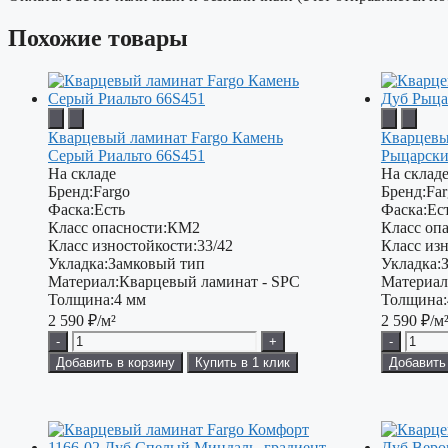
Похожие товары
Кварцевый ламинат Fargo Камень
Кварцевы
Серый Риальто 66S451
Рыцарски
На складе
На склад
Бренд:
Fargo
Бренд:
Fa
Фаска:
Есть
Фаска:
Ес
Класс опасности:
КМ2
Класс опа
Класс изностойкости:
33/42
Класс изн
Укладка:
Замковый тип
Укладка:
Материал:
Кварцевый ламинат - SPC
Материал
Толщина:
4 мм
Толщина:
2 590
₽/м²
2 590
₽/м
-
+
-
Добавить в корзину
Купить в 1 клик
Добавить