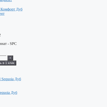
 Комфорт Дуб
ент
2
нат - SPC
+
ь в 1 клик
equoia Дуб