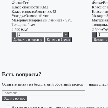
Фаска:
Есть
Фаска:
Ес
Класс опасности:
КМ2
Класс опа
Класс изностойкости:
33/42
Класс изн
Укладка:
Замковый тип
Укладка:
Материал:
Кварцевый ламинат - SPC
Материал
Толщина:
4 мм
Толщина:
2 590
₽/м²
2 590
₽/м
-
+
-
Добавить в корзину
Купить в 1 клик
Добавить
Есть вопросы?
Оставьте заявку на бесплатный обратный звонок — наши специ
Оставьте
это
поле
Нажимая кнопку, я соглашаюсь с условиями
политики ко