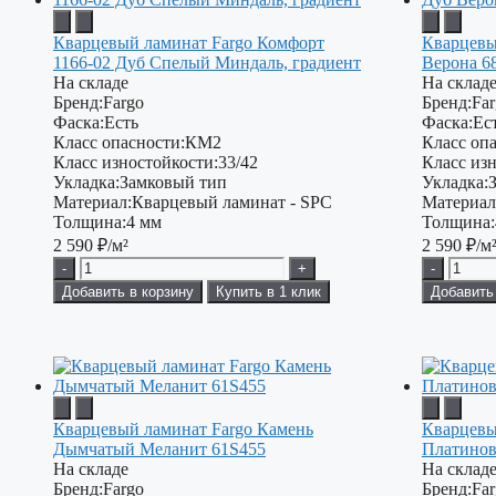
Кварцевый ламинат Fargo Комфорт
Кварцевы
1166-02 Дуб Спелый Миндаль, градиент
Верона 
На складе
На склад
Бренд:
Fargo
Бренд:
Fa
Фаска:
Есть
Фаска:
Ес
Класс опасности:
КМ2
Класс опа
Класс изностойкости:
33/42
Класс изн
Укладка:
Замковый тип
Укладка:
Материал:
Кварцевый ламинат - SPC
Материал
Толщина:
4 мм
Толщина:
2 590
₽/м²
2 590
₽/м
-
+
-
Добавить в корзину
Купить в 1 клик
Добавить
Кварцевый ламинат Fargo Камень
Кварцевы
Дымчатый Меланит 61S455
Платинов
На складе
На склад
Бренд:
Fargo
Бренд:
Fa