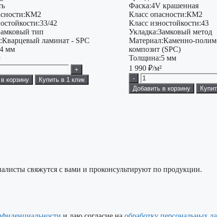
ть
Фаска:
4V крашенная
сности:
КМ2
Класс опасности:
КМ2
остойкости:
33/42
Класс изностойкости:
43
Замковый тип
Укладка:
Замковый метод
:
Кварцевый ламинат - SPC
Материал:
Каменно-поли
4 мм
композит (SPC)
Толщина:
5 мм
²
1 990
₽/м²
+
-
 в корзину
Купить в 1 клик
Добавить в корзину
Купит
алисты свяжутся с вами и проконсультируют по продукции.
нфиденциальности
и даю согласие на
обработку персональных д