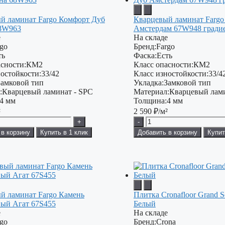
й ламинат Fargo Комфорт Дуб
Кварцевый ламинат Fargo
68W963
Амстердам 67W948 гради
е
На складе
rgo
Бренд:
Fargo
ть
Фаска:
Есть
сности:
КМ2
Класс опасности:
КМ2
остойкости:
33/42
Класс изностойкости:
33/4
Замковой тип
Укладка:
Замковой тип
:
Кварцевый ламинат - SPC
Материал:
Кварцевый лами
4 мм
Толщина:
4 мм
²
2 590
₽/м²
+
-
 в корзину
Купить в 1 клик
Добавить в корзину
Купит
й ламинат Fargo Камень
Плитка Cronafloor Grand S
ый Агат 67S455
Белый
е
На складе
rgo
Бренд:
Crona