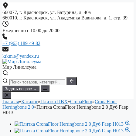
Перейти
к
660077, г. Красноярск, ул. Батурина, д. 40а
содержимому
660010, г. Красноярск, ул. Академика Вавилова, д. 1, стр. 39
Ежедневно с 10:00 до 20:00
+7 (963) 189-49-82
krkmir@yandex.ru
Мир Линолеума
Задать вопрос →
Главная
»
Каталог
»
Плитка ПВХ
»
CronaFloor
»
CronaFloor
Herringbone 2.0
»
Плитка CronaFloor Herringbone 2.0 Дуб Гавр
H013