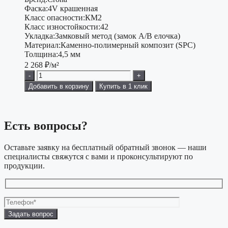
Фаска:
4V крашенная
Класс опасности:
КМ2
Класс изностойкости:
42
Укладка:
Замковый метод (замок А/В елочка)
Материал:
Каменно-полимерный композит (SPC)
Толщина:
4,5 мм
2 268
₽/м²
-
+
Добавить в корзину
Купить в 1 клик
Есть вопросы?
Оставьте заявку на бесплатный обратный звонок — наши
специалисты свяжутся с вами и проконсультируют по
продукции.
Оставьте
это