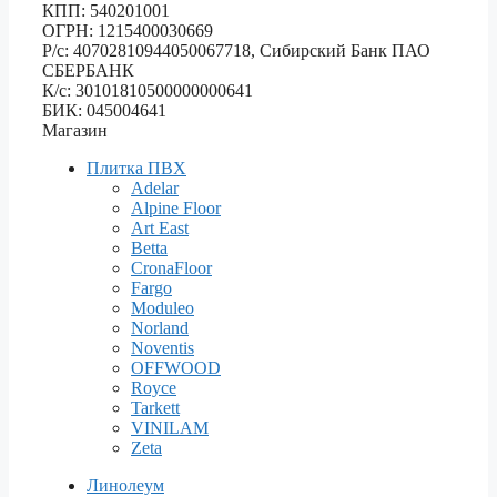
КПП: 540201001
ОГРН: 1215400030669
Р/с: 40702810944050067718, Сибирский Банк ПАО
СБЕРБАНК
К/с: 30101810500000000641
БИК: 045004641
Магазин
Плитка ПВХ
Adelar
Alpine Floor
Art East
Betta
CronaFloor
Fargo
Moduleo
Norland
Noventis
OFFWOOD
Royce
Tarkett
VINILAM
Zeta
Линолеум