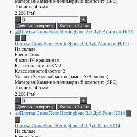
Материал:
Каменно-полимерный композит (SPC)
Толщина:
4,5 мм
2 268
₽/м²
-
+
Добавить в корзину
Купить в 1 клик
Плитка CronaFloor Herringbone 2.0 Дуб Авиньон H019
На складе
Бренд:
Crona
Фаска:
4V крашенная
Класс опасности:
КМ2
Класс изностойкости:
42
Укладка:
Замковый метод (замок А/В елочка)
Материал:
Каменно-полимерный композит (SPC)
Толщина:
4,5 мм
2 268
₽/м²
-
+
Добавить в корзину
Купить в 1 клик
Плитка CronaFloor Herringbone 2.0 Дуб Ренн H014
На складе
Бренд:
Crona