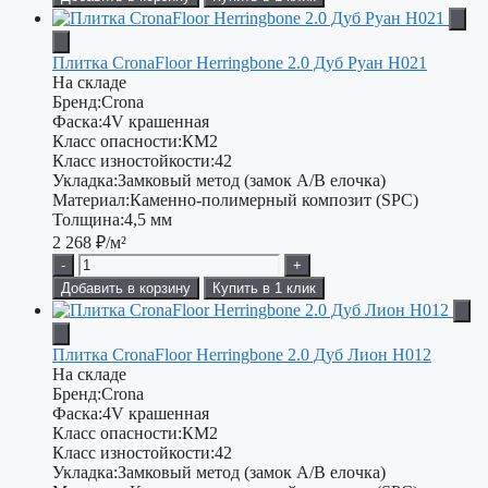
Плитка CronaFloor Herringbone 2.0 Дуб Руан H021
На складе
Бренд:
Crona
Фаска:
4V крашенная
Класс опасности:
КМ2
Класс изностойкости:
42
Укладка:
Замковый метод (замок А/В елочка)
Материал:
Каменно-полимерный композит (SPC)
Толщина:
4,5 мм
2 268
₽/м²
-
+
Добавить в корзину
Купить в 1 клик
Плитка CronaFloor Herringbone 2.0 Дуб Лион H012
На складе
Бренд:
Crona
Фаска:
4V крашенная
Класс опасности:
КМ2
Класс изностойкости:
42
Укладка:
Замковый метод (замок А/В елочка)