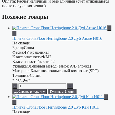
Оплата: Расчёт наличный и безналичный (счёт отправляется
после получения заявки).
Похожие товары
Плитка CronaFloor Herringbone 2.0 Дуб Анже H016
На складе
Бренд:
Crona
Фаска:
4V крашенная
Класс опасности:
КМ2
Класс изностойкости:
42
Укладка:
Замковый метод (замок А/В елочка)
Материал:
Каменно-полимерный композит (SPC)
Толщина:
4,5 мм
2 268
₽/м²
-
+
Добавить в корзину
Купить в 1 клик
Плитка CronaFloor Herringbone 2.0 Дуб Кан H011
На складе