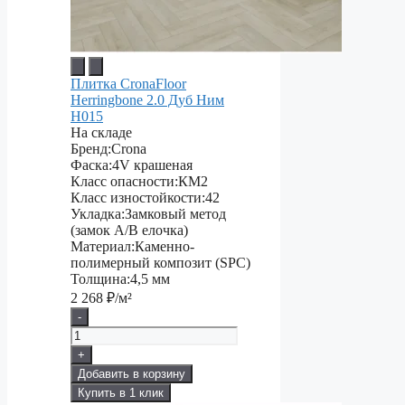
Плитка CronaFloor
Herringbone 2.0 Дуб Ним
H015
На складе
Бренд:
Crona
Фаска:
4V крашеная
Класс опасности:
КМ2
Класс изностойкости:
42
Укладка:
Замковый метод
(замок A/B елочка)
Материал:
Каменно-
полимерный композит (SPC)
Толщина:
4,5 мм
2 268
₽/м²
-
+
Добавить в корзину
Купить в 1 клик