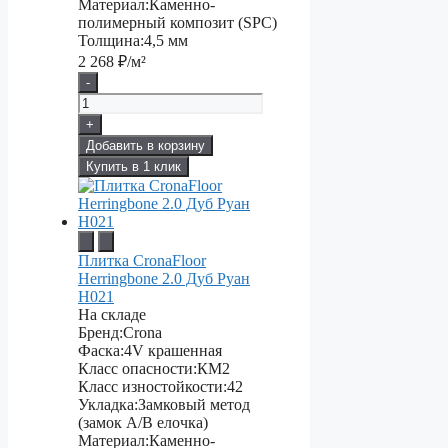
Материал:
Каменно-
полимерный композит (SPC)
Толщина:
4,5 мм
2 268
₽/м²
-
+
Добавить в корзину
Купить в 1 клик
Плитка CronaFloor
Herringbone 2.0 Дуб Руан
H021
На складе
Бренд:
Crona
Фаска:
4V крашенная
Класс опасности:
КМ2
Класс изностойкости:
42
Укладка:
Замковый метод
(замок А/В елочка)
Материал:
Каменно-