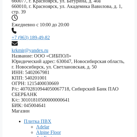
660077, г. Красноярск, ул. Батурина, д. 40а
660010, г. Красноярск, ул. Академика Вавилова, д. 1,
стр. 39
Ежедневно с 10:00 до 20:00
+7 (963) 189-49-82
krkmir@yandex.ru
Название: ООО «СИБПОЛ»
Юридический адрес: 630047, Новосибирская область,
г. Новосибирск, ул. Светлановская, д. 50
ИНН: 5402067981
КПП: 540201001
ОГРН: 1215400030669
Р/с: 40702810944050067718, Сибирский Банк ПАО
СБЕРБАНК
К/с: 30101810500000000641
БИК: 045004641
Магазин
Плитка ПВХ
Adelar
Alpine Floor