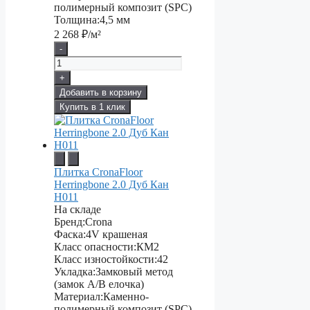
полимерный композит (SPC)
Толщина:
4,5 мм
2 268
₽/м²
-
+
Добавить в корзину
Купить в 1 клик
Плитка CronaFloor
Herringbone 2.0 Дуб Кан
H011
На складе
Бренд:
Crona
Фаска:
4V крашеная
Класс опасности:
КМ2
Класс изностойкости:
42
Укладка:
Замковый метод
(замок A/B елочка)
Материал:
Каменно-
полимерный композит (SPC)