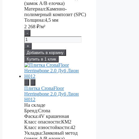
(замок А/В елочка)
Материал:
Каменно-
полимерный композит (SPC)
Толщина:
4,5 мм
2 268
₽/м²
-
+
Добавить в корзину
Купить в 1 клик
Плитка CronaFloor
Herringbone 2.0 Дуб Лион
H012
На складе
Бренд:
Crona
Фаска:
4V крашенная
Класс опасности:
КМ2
Класс изностойкости:
42
Укладка:
Замковый метод
(замок А/В елочка)