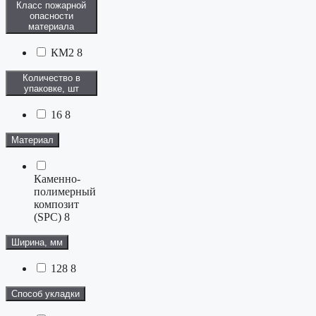
Класс пожарной
опасности
материала
КМ2
8
Количество в
упаковке, шт
16
8
Материал
Каменно-
полимерный
композит
(SPC)
8
Ширина, мм
128
8
Способ укладки