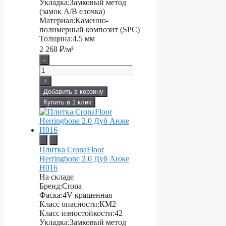
Укладка:
Замковый метод
(замок А/В елочка)
Материал:
Каменно-
полимерный композит (SPC)
Толщина:
4,5 мм
2 268
₽/м²
-
+
Добавить в корзину
Купить в 1 клик
Плитка CronaFloor
Herringbone 2.0 Дуб Анже
H016
На складе
Бренд:
Crona
Фаска:
4V крашенная
Класс опасности:
КМ2
Класс изностойкости:
42
Укладка:
Замковый метод