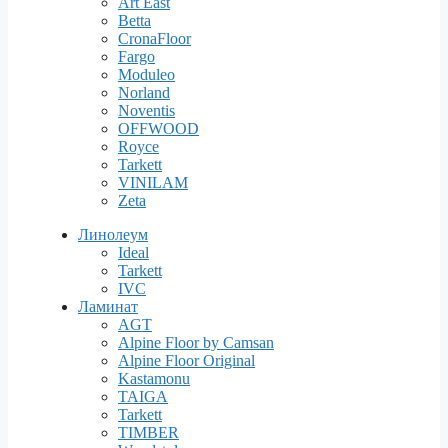
Art East
Betta
CronaFloor
Fargo
Moduleo
Norland
Noventis
OFFWOOD
Royce
Tarkett
VINILAM
Zeta
Линолеум
Ideal
Tarkett
IVC
Ламинат
AGT
Alpine Floor by Camsan
Alpine Floor Original
Kastamonu
TAIGA
Tarkett
TIMBER