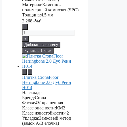
Материал:
Каменно-
полимерный композит (SPC)
Толщина:
4,5 мм
2 268
₽/м²
-
+
Добавить в корзину
Купить в 1 клик
Плитка CronaFloor
Herringbone 2.0 Дуб Ренн
H014
На складе
Бренд:
Crona
Фаска:
4V крашенная
Класс опасности:
КМ2
Класс изностойкости:
42
Укладка:
Замковый метод
(замок А/В елочка)