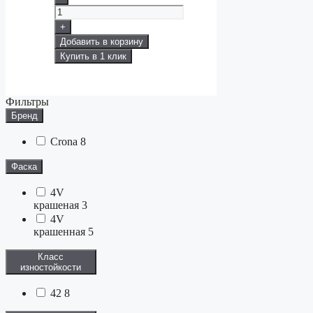
+
Добавить в корзину
Купить в 1 клик
Фильтры
Бренд
Crona
8
Фаска
4V
крашеная
3
4V
крашенная
5
Класс
изностойкости
42
8