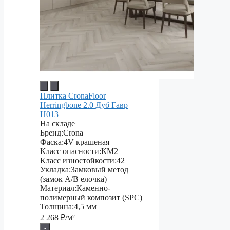
Плитка CronaFloor
Herringbone 2.0 Дуб Гавр
H013
На складе
Бренд:
Crona
Фаска:
4V крашеная
Класс опасности:
КМ2
Класс изностойкости:
42
Укладка:
Замковый метод
(замок A/B елочка)
Материал:
Каменно-
полимерный композит (SPC)
Толщина:
4,5 мм
2 268
₽/м²
-