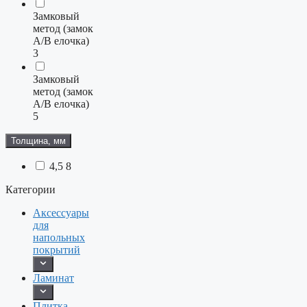
Замковый
метод (замок
A/B елочка)
3
Замковый
метод (замок
А/В елочка)
5
Толщина, мм
4,5
8
Категории
Аксессуары
для
напольных
покрытий
Ламинат
Плитка