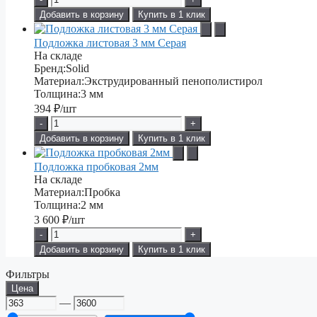
Добавить в корзину
Купить в 1 клик
Подложка листовая 3 мм Серая
На складе
Бренд:
Solid
Материал:
Экструдированный пенополистирол
Толщина:
3 мм
394
₽/шт
-
+
Добавить в корзину
Купить в 1 клик
Подложка пробковая 2мм
На складе
Материал:
Пробка
Толщина:
2 мм
3 600
₽/шт
-
+
Добавить в корзину
Купить в 1 клик
Фильтры
Цена
—