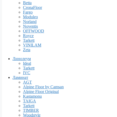
Betta
CronaFloor
Fargo
Moduleo
Norland
Noventis
OFFWOOD
Royce
Tarkett
VINILAM
Zeta
Линолеум
Ideal
Tarkett
IVC
Ламинат
AGT
Alpine Floor by Camsan
Alpine Floor Original
Kastamonu
TAIGA
Tarkett
TIMBER
Woodstyle