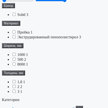
Бренд
Solid
3
Материал
Пробка
1
Экструдированный пенополистирол
3
Ширина, мм
1000
1
500
2
8000
1
Толщина, мм
1,8
1
2
2
3
1
Категории