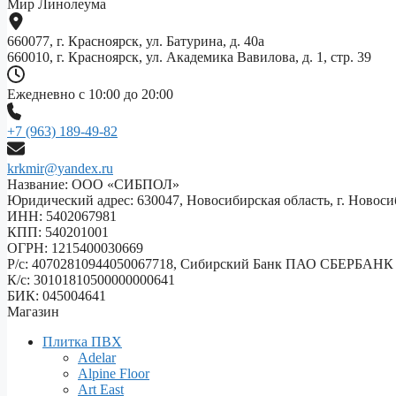
Мир Линолеума
660077, г. Красноярск, ул. Батурина, д. 40а
660010, г. Красноярск, ул. Академика Вавилова, д. 1, стр. 39
Ежедневно с 10:00 до 20:00
+7 (963) 189-49-82
krkmir@yandex.ru
Название: ООО «СИБПОЛ»
Юридический адрес: 630047, Новосибирская область, г. Новосиб
ИНН: 5402067981
КПП: 540201001
ОГРН: 1215400030669
Р/с: 40702810944050067718, Сибирский Банк ПАО СБЕРБАНК
К/с: 30101810500000000641
БИК: 045004641
Магазин
Плитка ПВХ
Adelar
Alpine Floor
Art East