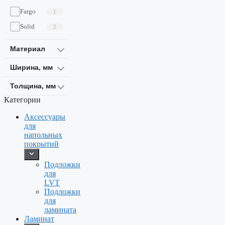
Fargo
1
Solid
2
Материал
Ширина, мм
Толщина, мм
Категории
Аксессуары
для
напольных
покрытий
Подложки
для
LVT
Подложки
для
ламината
Ламинат