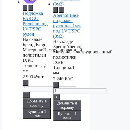
Подложка
Aberhof Base
FARGO
подложка
Premium под
рулонная 1мм
LVT/SPC
под LVT/SPC
рулон
(8м2)
На складе
На складе
Бренд:
Fargo
Бренд:
Aberhof
Материал:
Экструдированный
Материал:
Экструдированный
полиэтилен
полиэтилен
IXPE
IXPE
Толщина:
1,5
Толщина:
1
мм
мм
2 990
₽/шт
2 240
₽/м²
-
-
+
+
Добавить в
Добавить в
корзину
корзину
Купить в 1
Купить в 1
клик
клик