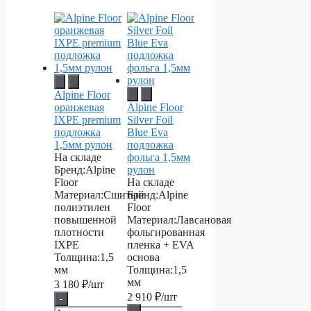
Alpine Floor
оранжевая
Alpine Floor
IXPE premium
Silver Foil
подложка
Blue Eva
1,5мм рулон
подложка
На складе
фольга 1,5мм
Бренд:
Alpine
рулон
Floor
На складе
Материал:
Сшитый
Бренд:
Alpine
полиэтилен
Floor
повышенной
Материал:
Лавсановая
плотности
фольгированная
IXPE
пленка + EVA
Толщина:
1,5
основа
мм
Толщина:
1,5
мм
3 180
₽/шт
2 910
₽/шт
-