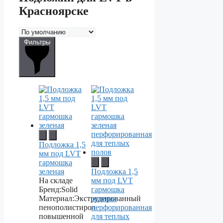
Красноярске
Фильтры
Подложка 1,5
мм под LVT
гармошка
зеленая
Подложка 1,5
На складе
мм под LVT
Бренд:
Solid
гармошка
Материал:
Экструдированный
зеленая
пенополистирол
перфорированная
повышенной
для теплых