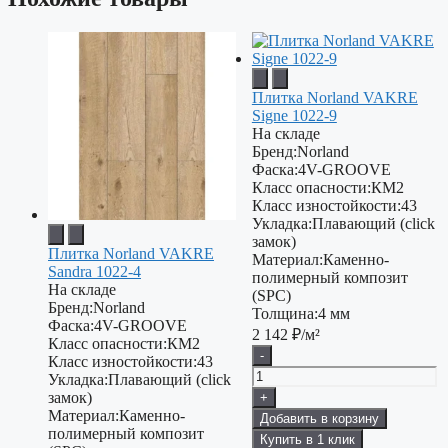
Плитка Norland VAKRE
Signe 1022-9
На складе
Бренд:
Norland
Фаска:
4V-GROOVE
Класс опасности:
КМ2
Класс изностойкости:
43
Укладка:
Плавающий (click
замок)
Плитка Norland VAKRE
Материал:
Каменно-
Sandra 1022-4
полимерный композит
На складе
(SPC)
Бренд:
Norland
Толщина:
4 мм
Фаска:
4V-GROOVE
2 142
₽/м²
Класс опасности:
КМ2
-
Класс изностойкости:
43
Укладка:
Плавающий (click
замок)
+
Материал:
Каменно-
Добавить в корзину
полимерный композит
Купить в 1 клик