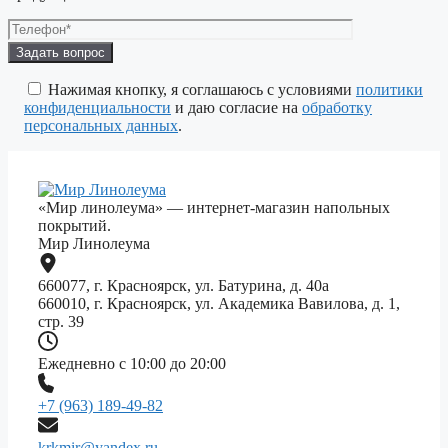
Оставьте
это
поле
Нажимая кнопку, я соглашаюсь с условиями
политики
пустым.
конфиденциальности
и даю согласие на
обработку
персональных данных
.
«Мир линолеума» — интернет-магазин напольных
покрытий.
Мир Линолеума
660077, г. Красноярск, ул. Батурина, д. 40а
660010, г. Красноярск, ул. Академика Вавилова, д. 1,
стр. 39
Ежедневно с 10:00 до 20:00
+7 (963) 189-49-82
krkmir@yandex.ru