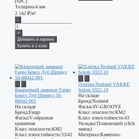
(SPC)
Толщина:
4 мм
2 142
₽/м²
-
+
Добавить в корзину
Купить в 1 клик
Плитка Norland VAKRE
Кварцевый ламинат Fargo
Solem 1022-10
Бевел Дуб Шервуд 50-
На складе
88042-001
Бренд:
Norland
На складе
Фаска:
4V-GROOVE
Бренд:
Fargo
Класс опасности:
КМ2
Фаска:
V-образная
Класс изностойкости:
43
крашеная
Укладка:
Плавающий (click
Класс опасности:
КМ2
замок)
Класс изностойкости:
33/42
Материал:
Каменно-