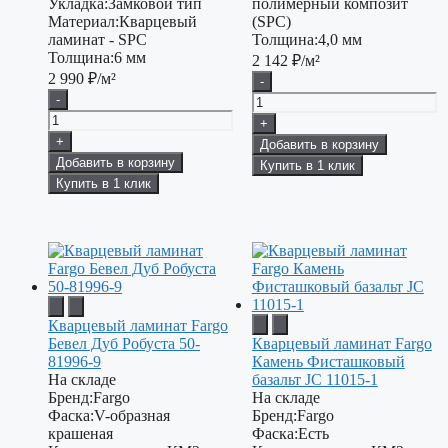
Укладка:
Замковой тип
полимерный композит
Материал:
Кварцевый
(SPC)
ламинат - SPC
Толщина:
4,0 мм
Толщина:
6 мм
2 142
₽/м²
2 990
₽/м²
-
-
+
+
Добавить в корзину
Добавить в корзину
Купить в 1 клик
Купить в 1 клик
Кварцевый ламинат Fargo
Бевел Дуб Робуста 50-
Кварцевый ламинат Fargo
81996-9
Камень Фисташковый
На складе
базальт JC 11015-1
Бренд:
Fargo
На складе
Фаска:
V-образная
Бренд:
Fargo
крашеная
Фаска:
Есть