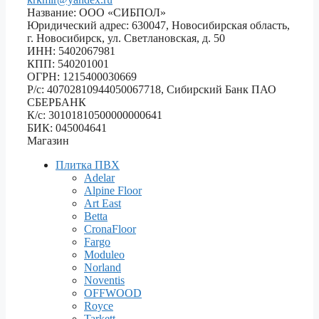
Название: ООО «СИБПОЛ»
Юридический адрес: 630047, Новосибирская область,
г. Новосибирск, ул. Светлановская, д. 50
ИНН: 5402067981
КПП: 540201001
ОГРН: 1215400030669
Р/с: 40702810944050067718, Сибирский Банк ПАО
СБЕРБАНК
К/с: 30101810500000000641
БИК: 045004641
Магазин
Плитка ПВХ
Adelar
Alpine Floor
Art East
Betta
CronaFloor
Fargo
Moduleo
Norland
Noventis
OFFWOOD
Royce
Tarkett