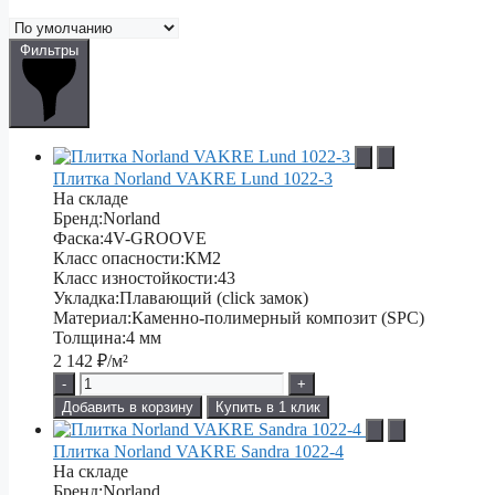
Фильтры
Плитка Norland VAKRE Lund 1022-3
На складе
Бренд:
Norland
Фаска:
4V-GROOVE
Класс опасности:
КМ2
Класс изностойкости:
43
Укладка:
Плавающий (click замок)
Материал:
Каменно-полимерный композит (SPC)
Толщина:
4 мм
2 142
₽/м²
-
+
Добавить в корзину
Купить в 1 клик
Плитка Norland VAKRE Sandra 1022-4
На складе
Бренд:
Norland