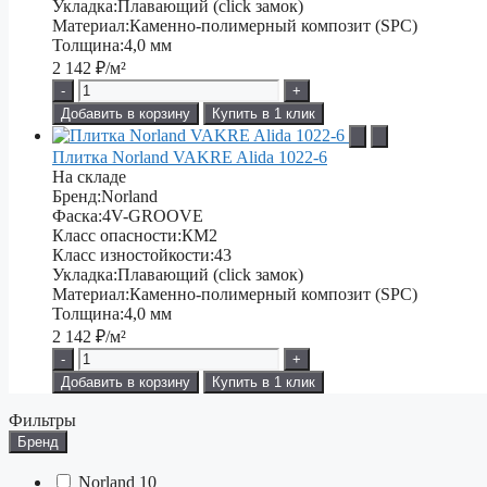
Укладка:
Плавающий (click замок)
Материал:
Каменно-полимерный композит (SPC)
Толщина:
4,0 мм
2 142
₽/м²
-
+
Добавить в корзину
Купить в 1 клик
Плитка Norland VAKRE Alida 1022-6
На складе
Бренд:
Norland
Фаска:
4V-GROOVE
Класс опасности:
КМ2
Класс изностойкости:
43
Укладка:
Плавающий (click замок)
Материал:
Каменно-полимерный композит (SPC)
Толщина:
4,0 мм
2 142
₽/м²
-
+
Добавить в корзину
Купить в 1 клик
Фильтры
Бренд
Norland
10