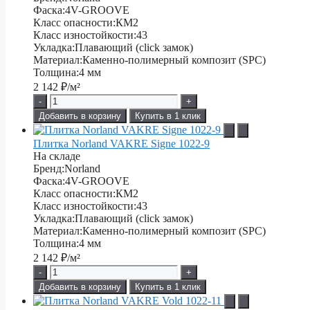
Фаска:
4V-GROOVE
Класс опасности:
КМ2
Класс изностойкости:
43
Укладка:
Плавающий (click замок)
Материал:
Каменно-полимерный композит (SPC)
Толщина:
4 мм
2 142
₽/м²
-
+
Добавить в корзину
Купить в 1 клик
Плитка Norland VAKRE Signe 1022-9
На складе
Бренд:
Norland
Фаска:
4V-GROOVE
Класс опасности:
КМ2
Класс изностойкости:
43
Укладка:
Плавающий (click замок)
Материал:
Каменно-полимерный композит (SPC)
Толщина:
4 мм
2 142
₽/м²
-
+
Добавить в корзину
Купить в 1 клик