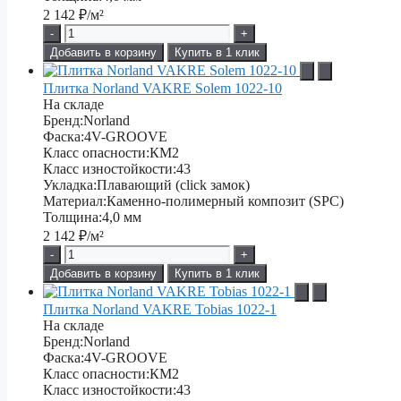
2 142
₽/м²
-
+
Добавить в корзину
Купить в 1 клик
Плитка Norland VAKRE Solem 1022-10
На складе
Бренд:
Norland
Фаска:
4V-GROOVE
Класс опасности:
КМ2
Класс изностойкости:
43
Укладка:
Плавающий (click замок)
Материал:
Каменно-полимерный композит (SPC)
Толщина:
4,0 мм
2 142
₽/м²
-
+
Добавить в корзину
Купить в 1 клик
Плитка Norland VAKRE Tobias 1022-1
На складе
Бренд:
Norland
Фаска:
4V-GROOVE
Класс опасности:
КМ2
Класс изностойкости:
43