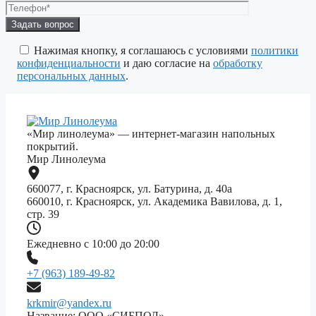
Оставьте
это
поле
Нажимая кнопку, я соглашаюсь с условиями
политики
пустым.
конфиденциальности
и даю согласие на
обработку
персональных данных
.
«Мир линолеума» — интернет-магазин напольных
покрытий.
Мир Линолеума
660077, г. Красноярск, ул. Батурина, д. 40а
660010, г. Красноярск, ул. Академика Вавилова, д. 1,
стр. 39
Ежедневно с 10:00 до 20:00
+7 (963) 189-49-82
krkmir@yandex.ru
Название: ООО «СИБПОЛ»