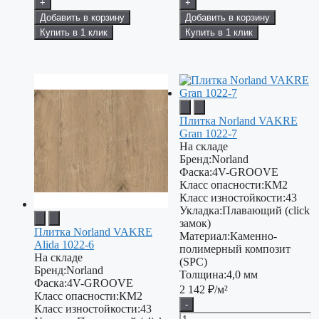
+
+
Добавить в корзину
Добавить в корзину
Купить в 1 клик
Купить в 1 клик
Плитка Norland VAKRE
Gran 1022-7
На складе
Бренд:
Norland
Фаска:
4V-GROOVE
Класс опасности:
КМ2
Класс изностойкости:
43
Укладка:
Плавающий (click
замок)
Плитка Norland VAKRE
Материал:
Каменно-
Alida 1022-6
полимерный композит
На складе
(SPC)
Бренд:
Norland
Толщина:
4,0 мм
Фаска:
4V-GROOVE
2 142
₽/м²
Класс опасности:
КМ2
-
Класс изностойкости:
43