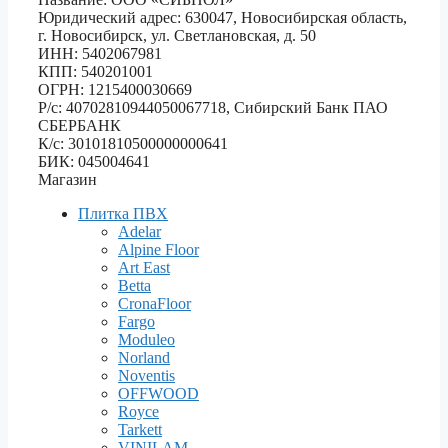
Юридический адрес: 630047, Новосибирская область,
г. Новосибирск, ул. Светлановская, д. 50
ИНН: 5402067981
КПП: 540201001
ОГРН: 1215400030669
Р/с: 40702810944050067718, Сибирский Банк ПАО
СБЕРБАНК
К/с: 30101810500000000641
БИК: 045004641
Магазин
Плитка ПВХ
Adelar
Alpine Floor
Art East
Betta
CronaFloor
Fargo
Moduleo
Norland
Noventis
OFFWOOD
Royce
Tarkett
VINILAM