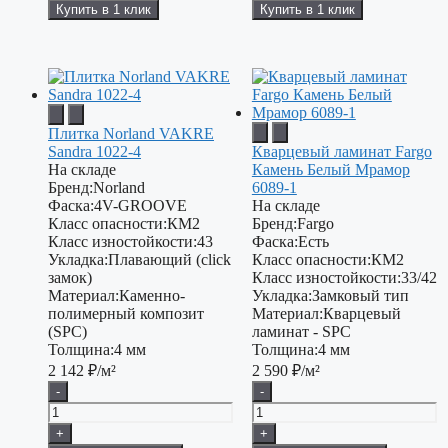
Купить в 1 клик
Купить в 1 клик
Плитка Norland VAKRE
Sandra 1022-4
Кварцевый ламинат Fargo
На складе
Камень Белый Мрамор
Бренд:
Norland
6089-1
Фаска:
4V-GROOVE
На складе
Класс опасности:
КМ2
Бренд:
Fargo
Класс изностойкости:
43
Фаска:
Есть
Укладка:
Плавающий (click
Класс опасности:
КМ2
замок)
Класс изностойкости:
33/42
Материал:
Каменно-
Укладка:
Замковый тип
полимерный композит
Материал:
Кварцевый
(SPC)
ламинат - SPC
Толщина:
4 мм
Толщина:
4 мм
2 142
₽/м²
2 590
₽/м²
-
-
+
+