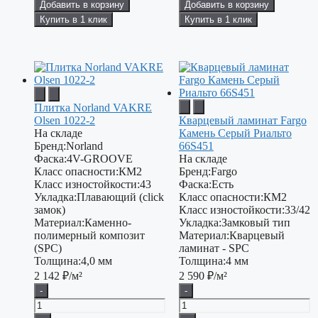
Добавить в корзину
Добавить в корзину
Купить в 1 клик
Купить в 1 клик
Плитка Norland VAKRE
Olsen 1022-2
Кварцевый ламинат Fargo
На складе
Камень Серый Риальто
Бренд:
Norland
66S451
Фаска:
4V-GROOVE
На складе
Класс опасности:
КМ2
Бренд:
Fargo
Класс изностойкости:
43
Фаска:
Есть
Укладка:
Плавающий (click
Класс опасности:
КМ2
замок)
Класс изностойкости:
33/42
Материал:
Каменно-
Укладка:
Замковый тип
полимерный композит
Материал:
Кварцевый
(SPC)
ламинат - SPC
Толщина:
4,0 мм
Толщина:
4 мм
2 142
₽/м²
2 590
₽/м²
-
-