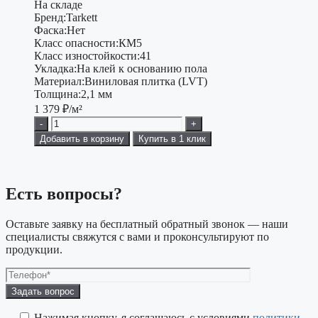
На складе
Бренд:
Tarkett
Фаска:
Нет
Класс опасности:
КМ5
Класс изностойкости:
41
Укладка:
На клей к основанию пола
Материал:
Виниловая плитка (LVT)
Толщина:
2,1 мм
1 379
₽/м²
-
+
Добавить в корзину
Купить в 1 клик
Есть вопросы?
Оставьте заявку на бесплатный обратный звонок — наши
специалисты свяжутся с вами и проконсультируют по
продукции.
Оставьте
это
поле
Нажимая кнопку, я соглашаюсь с условиями
политики