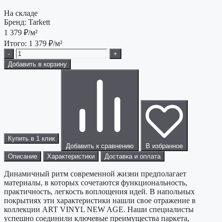
На складе
Бренд:
Tarkett
1 379
₽/м²
Итого:
1 379
₽/м²
-
+
Добавить в корзину
Купить в 1 клик
Добавить к сравнению
В избранное
Описание
Характеристики
Доставка и оплата
Динамичный ритм современной жизни предполагает
материалы, в которых сочетаются функциональность,
практичность, легкость воплощения идей. В напольных
покрытиях эти характеристики нашли свое отражение в
коллекции ART VINYL NEW AGE. Наши специалисты
успешно соединили ключевые преимущества паркета,