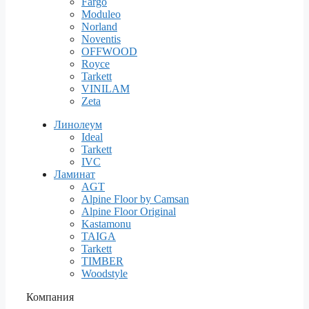
Fargo
Moduleo
Norland
Noventis
OFFWOOD
Royce
Tarkett
VINILAM
Zeta
Линолеум
Ideal
Tarkett
IVC
Ламинат
AGT
Alpine Floor by Camsan
Alpine Floor Original
Kastamonu
TAIGA
Tarkett
TIMBER
Woodstyle
Компания