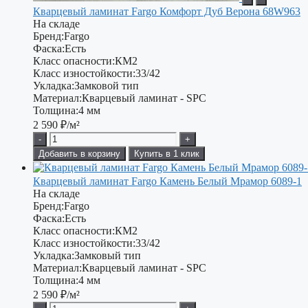
Кварцевый ламинат Fargo Комфорт Дуб Верона 68W963
На складе
Бренд:
Fargo
Фаска:
Есть
Класс опасности:
КМ2
Класс изностойкости:
33/42
Укладка:
Замковой тип
Материал:
Кварцевый ламинат - SPC
Толщина:
4 мм
2 590
₽/м²
-
+
Добавить в корзину
Купить в 1 клик
Кварцевый ламинат Fargo Камень Белый Мрамор 6089-1
На складе
Бренд:
Fargo
Фаска:
Есть
Класс опасности:
КМ2
Класс изностойкости:
33/42
Укладка:
Замковый тип
Материал:
Кварцевый ламинат - SPC
Толщина:
4 мм
2 590
₽/м²