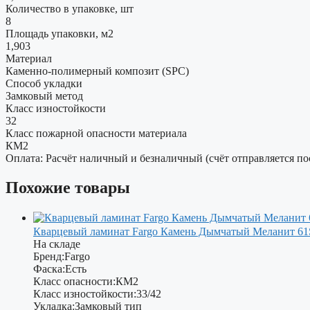
Количество в упаковке, шт
8
Площадь упаковки, м2
1,903
Материал
Каменно-полимерный композит (SPC)
Способ укладки
Замковый метод
Класс изностойкости
32
Класс пожарной опасности материала
КМ2
Оплата: Расчёт наличный и безналичный (счёт отправляется по
Похожие товары
Кварцевый ламинат Fargo Камень Дымчатый Меланит 61
На складе
Бренд:
Fargo
Фаска:
Есть
Класс опасности:
КМ2
Класс изностойкости:
33/42
Укладка:
Замковый тип