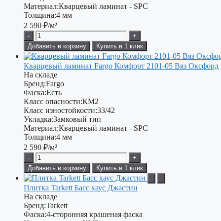
Материал:
Кварцевый ламинат - SPC
Толщина:
4 мм
2 590
₽/м²
-
+
Добавить в корзину
Купить в 1 клик
Кварцевый ламинат Fargo Комфорт 2101-05 Вяз Оксфорд
На складе
Бренд:
Fargo
Фаска:
Есть
Класс опасности:
КМ2
Класс изностойкости:
33/42
Укладка:
Замковый тип
Материал:
Кварцевый ламинат - SPC
Толщина:
4 мм
2 590
₽/м²
-
+
Добавить в корзину
Купить в 1 клик
Плитка Tarkett Басс хаус Джастин
На складе
Бренд:
Tarkett
Фаска:
4-сторонняя крашеная фаска