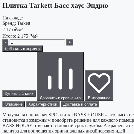
Плитка Tarkett Басс хаус Эндрю
На складе
Бренд:
Tarkett
2 175
₽/м²
Итого:
2 175
₽/м²
-
+
Добавить в корзину
Купить в 1 клик
Добавить к сравнению
В избранное
Описание
Характеристики
Доставка и оплата
Модульная напольная SPC плитка BASS HOUSE – это высокие п
становится возможным подобрать решение для каждого помеще
BASS HOUSE отвечают за долгий срок службы. А крашеная с ч
палитра для воплощения оригинальных дизайнерских идей.