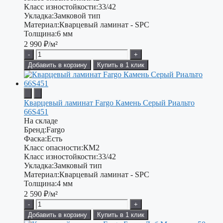
Класс изностойкости:
33/42
Укладка:
Замковой тип
Материал:
Кварцевый ламинат - SPC
Толщина:
6 мм
2 990
₽/м²
-
+
Добавить в корзину
Купить в 1 клик
Кварцевый ламинат Fargo Камень Серый Риальто
66S451
На складе
Бренд:
Fargo
Фаска:
Есть
Класс опасности:
КМ2
Класс изностойкости:
33/42
Укладка:
Замковый тип
Материал:
Кварцевый ламинат - SPC
Толщина:
4 мм
2 590
₽/м²
-
+
Добавить в корзину
Купить в 1 клик