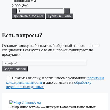
Толщина:
6 мм
2 990
₽/м²
-
+
Добавить в корзину
Купить в 1 клик
Есть вопросы?
Оставьте заявку на бесплатный обратный звонок — наши
специалисты свяжутся с вами и проконсультируют по
продукции.
Оставьте
это
поле
Нажимая кнопку, я соглашаюсь с условиями
политики
пустым.
конфиденциальности
и даю согласие на
обработку
персональных данных
.
«Мир линолеума» — интернет-магазин напольных