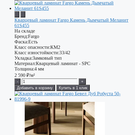
Кварцевый ламинат Fargo Камень Дымчатый Меланит
61S455
На складе
Бренд:
Fargo
Фаска:
Есть
Класс опасности:
КМ2
Класс изностойкости:
33/42
Укладка:
Замковый тип
Материал:
Кварцевый ламинат - SPC
Толщина:
4 мм
2 590
₽/м²
-
+
Добавить в корзину
Купить в 1 клик