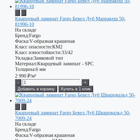
Кварцевый ламинат Fargo Бевел Дуб Марракеш 50-
81996-10
На складе
Бренд:
Fargo
Фаска:
V-образная крашеная
Класс опасности:
КМ2
Класс изностойкости:
33/42
Укладка:
Замковой тип
Материал:
Кварцевый ламинат - SPC
Толщина:
6 мм
2 990
₽/м²
-
+
Добавить в корзину
Купить в 1 клик
Кварцевый ламинат Fargo Бевел Дуб Шварцвальд 50-
7009-24
На складе
Бренд:
Fargo
Фаска:
V-образная крашеная