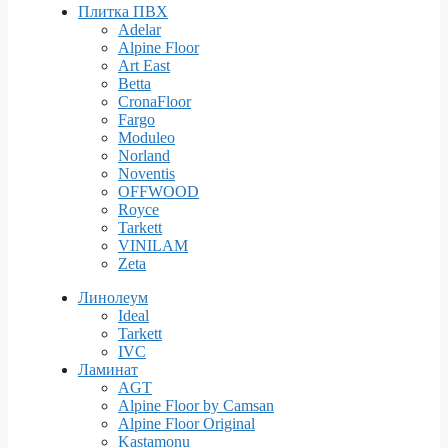
Плитка ПВХ
Adelar
Alpine Floor
Art East
Betta
CronaFloor
Fargo
Moduleo
Norland
Noventis
OFFWOOD
Royce
Tarkett
VINILAM
Zeta
Линолеум
Ideal
Tarkett
IVC
Ламинат
AGT
Alpine Floor by Camsan
Alpine Floor Original
Kastamonu