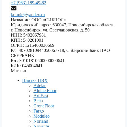
+7 (963) 189-49-82
krkmir@yandex.ru
Название: ООО «СИБПОЛ»
Юридический адрес: 630047, Новосибирская область,
г. Новосибирск, ул. Светлановская, д. 50
ИНН: 5402067981
КПП: 540201001
ОГРН: 1215400030669
Р/с: 40702810944050067718, Сибирский Банк ПАО
СБЕРБАНК
К/с: 30101810500000000641
БИК: 045004641
Магазин
Плитка ПВХ
Adelar
Alpine Floor
Art East
Betta
CronaFloor
Fargo
Moduleo
Norland
Noventis