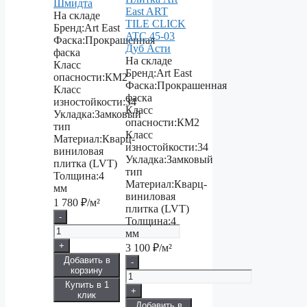
Шмидта
East ART
На складе
TILE CLICK
Бренд:
Art East
ATC 45-03
Фаска:
Прокрашенная
Дуб Асти
фаска
На складе
Класс
Бренд:
Art East
опасности:
КМ2
Фаска:
Прокрашенная
Класс
фаска
изностойкости:
34
Класс
Укладка:
Замковый
опасности:
КМ2
тип
Класс
Материал:
Кварц-
изностойкости:
34
виниловая
Укладка:
Замковый
плитка (LVT)
тип
Толщина:
4
Материал:
Кварц-
мм
виниловая
1 780
₽/м²
плитка (LVT)
-
Толщина:
4
мм
+
3 100
₽/м²
Добавить в
-
корзину
Купить в 1
+
клик
Добавить в