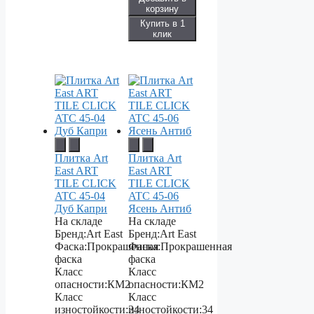
корзину
Купить в 1
клик
Плитка Art
Плитка Art
East ART
East ART
TILE CLICK
TILE CLICK
ATC 45-04
ATC 45-06
Дуб Капри
Ясень Антиб
На складе
На складе
Бренд:
Art East
Бренд:
Art East
Фаска:
Прокрашенная
Фаска:
Прокрашенная
фаска
фаска
Класс
Класс
опасности:
КМ2
опасности:
КМ2
Класс
Класс
изностойкости:
34
изностойкости:
34