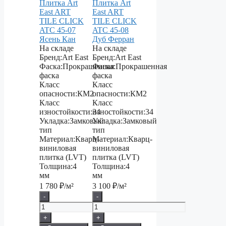
Плитка Art
Плитка Art
East ART
East ART
TILE CLICK
TILE CLICK
ATC 45-07
ATC 45-08
Ясень Кан
Дуб Ферран
На складе
На складе
Бренд:
Art East
Бренд:
Art East
Фаска:
Прокрашенная
Фаска:
Прокрашенная
фаска
фаска
Класс
Класс
опасности:
КМ2
опасности:
КМ2
Класс
Класс
изностойкости:
34
изностойкости:
34
Укладка:
Замковый
Укладка:
Замковый
тип
тип
Материал:
Кварц-
Материал:
Кварц-
виниловая
виниловая
плитка (LVT)
плитка (LVT)
Толщина:
4
Толщина:
4
мм
мм
1 780
₽/м²
3 100
₽/м²
-
-
+
+