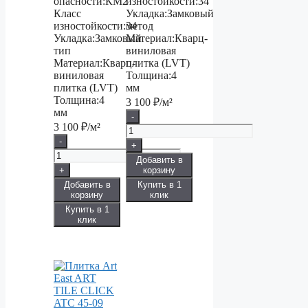
опасности:
КМ2
изностойкости:
34
Класс
Укладка:
Замковый
изностойкости:
34
метод
Укладка:
Замковый
Материал:
Кварц-
тип
виниловая
Материал:
Кварц-
плитка (LVT)
виниловая
Толщина:
4
плитка (LVT)
мм
Толщина:
4
3 100
₽/м²
мм
-
3 100
₽/м²
-
+
Добавить в
+
корзину
Добавить в
Купить в 1
корзину
клик
Купить в 1
клик