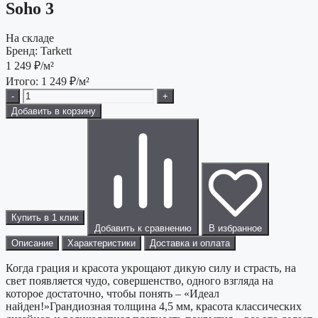
Soho 3
На складе
Бренд:
Tarkett
1 249
₽/м²
Итого:
1 249
₽/м²
-
+
Добавить в корзину
Купить в 1 клик
Добавить к сравнению
В избранное
Описание
Характеристики
Доставка и оплата
Когда грация и красота укрощают дикую силу и страсть, на
свет появляется чудо, совершенство, одного взгляда на
которое достаточно, чтобы понять – «Идеал
найден!»Грандиозная толщина 4,5 мм, красота классических