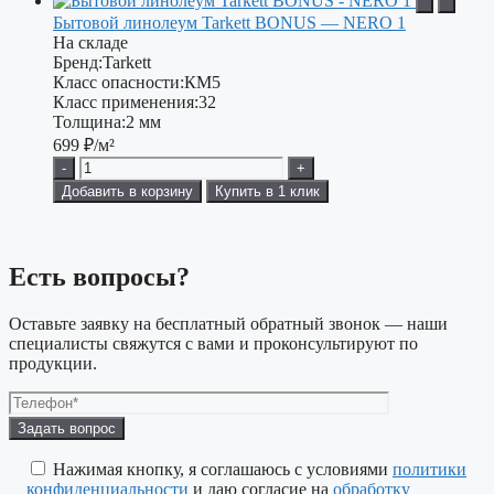
Бытовой линолеум Tarkett BONUS — NERO 1
На складе
Бренд:
Tarkett
Класс опасности:
КМ5
Класс применения:
32
Толщина:
2 мм
699
₽/м²
-
+
Добавить в корзину
Купить в 1 клик
Есть вопросы?
Оставьте заявку на бесплатный обратный звонок — наши
специалисты свяжутся с вами и проконсультируют по
продукции.
Оставьте
это
поле
Нажимая кнопку, я соглашаюсь с условиями
политики
пустым.
конфиденциальности
и даю согласие на
обработку