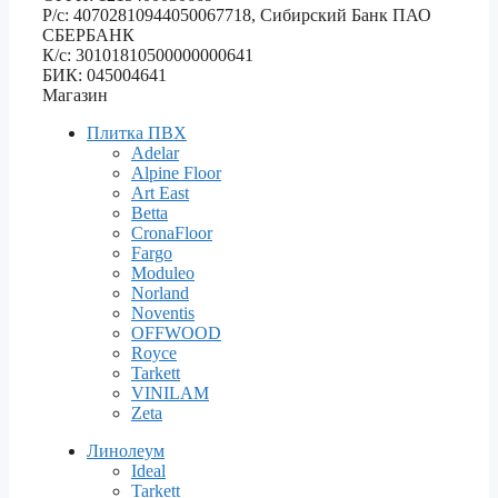
Р/с: 40702810944050067718, Сибирский Банк ПАО
СБЕРБАНК
К/с: 30101810500000000641
БИК: 045004641
Магазин
Плитка ПВХ
Adelar
Alpine Floor
Art East
Betta
CronaFloor
Fargo
Moduleo
Norland
Noventis
OFFWOOD
Royce
Tarkett
VINILAM
Zeta
Линолеум
Ideal
Tarkett