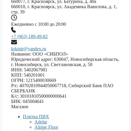
660077, г. Красноярск, ул. Батурина, д. 40а
660010, г. Красноярск, ул. Академика Вавилова, д. 1,
стр. 39
Ежедневно с 10:00 до 20:00
+7 (963) 189-49-82
krkmir@yandex.ru
Название: ООО «СИБПОЛ»
Юридический адрес: 630047, Новосибирская область,
г. Новосибирск, ул. Светлановская, д. 50
ИНН: 5402067981
КПП: 540201001
ОГРН: 1215400030669
Р/с: 40702810944050067718, Сибирский Банк ПАО
СБЕРБАНК
К/с: 30101810500000000641
БИК: 045004641
Магазин
Плитка ПВХ
Adelar
Alpine Floor