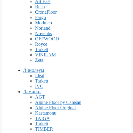
Art East
Betta
CronaFloor
Fargo
Moduleo
Norland
Noventis
OFFWOOD
Royce
Tarkett
VINILAM
Zeta
Линолеум
Ideal
Tarkett
IVC
Ламинат
AGT
Alpine Floor by Camsan
Alpine Floor Original
Kastamonu
TAIGA
Tarkett
TIMBER