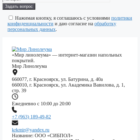
Оставьте
это
поле
Нажимая кнопку, я соглашаюсь с условиями
политики
пустым.
конфиденциальности
и даю согласие на
обработку
персональных данных
.
«Мир линолеума» — интернет-магазин напольных
покрытий.
Мир Линолеума
660077, г. Красноярск, ул. Батурина, д. 40а
660010, г. Красноярск, ул. Академика Вавилова, д. 1,
стр. 39
Ежедневно с 10:00 до 20:00
+7 (963) 189-49-82
krkmir@yandex.ru
Название: ООО «СИБПОЛ»