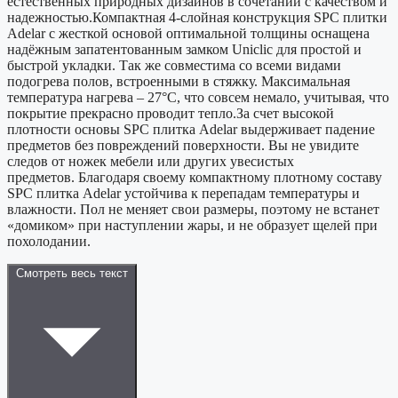
естественных природных дизайнов в сочетании с качеством и
надежностью.Компактная 4-слойная конструкция SPС плитки
Adelar с жесткой основой оптимальной толщины оснащена
надёжным запатентованным замком Uniclic для простой и
быстрой укладки. Так же совместима со всеми видами
подогрева полов, встроенными в стяжку. Максимальная
температура нагрева – 27°С, что совсем немало, учитывая, что
покрытие прекрасно проводит тепло.За счет высокой
плотности основы SPС плитка Adelar выдерживает падение
предметов без повреждений поверхности. Вы не увидите
следов от ножек мебели или других увесистых
предметов. Благодаря своему компактному плотному составу
SPC плитка Adelar устойчива к перепадам температуры и
влажности. Пол не меняет свои размеры, поэтому не встанет
«домиком» при наступлении жары, и не образует щелей при
похолодании.
Смотреть весь текст