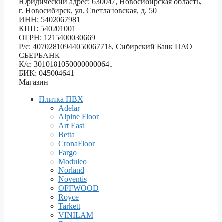
Юридический адрес: 630047, Новосибирская область,
г. Новосибирск, ул. Светлановская, д. 50
ИНН: 5402067981
КПП: 540201001
ОГРН: 1215400030669
Р/с: 40702810944050067718, Сибирский Банк ПАО
СБЕРБАНК
К/с: 30101810500000000641
БИК: 045004641
Магазин
Плитка ПВХ
Adelar
Alpine Floor
Art East
Betta
CronaFloor
Fargo
Moduleo
Norland
Noventis
OFFWOOD
Royce
Tarkett
VINILAM