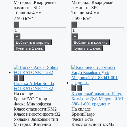
Материал:
Кварцевый
Материал:
Кварцевый
ламинат - SPC
ламинат - SPC
Толщина:
4 мм
Толщина:
4 мм
2 590
₽/м²
2 590
₽/м²
-
-
+
+
Добавить в корзину
Добавить в корзину
Купить в 1 клик
Купить в 1 клик
Плитка Adelar Solida
FOLKSTONE 11232
На складе
Кварцевый ламинат Fargo
Бренд:
IVC Group
Комфорт Дуб Медовый VL
Фаска:
Микрофаска
88041-001 градиент
Класс опасности:
КМ2
На складе
Класс изностойкости:
32
Бренд:
Fargo
Укладка:
Замковый тип
Фаска:
Есть
Материал:
Каменно-
Класс опасности:
КМ2