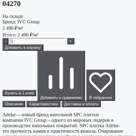
04270
На складе
Бренд:
IVC Group
2 490
₽/м²
Итого:
2 490
₽/м²
-
+
Добавить в корзину
Купить в 1 клик
Добавить к сравнению
В избранное
Описание
Характеристики
Доставка и оплата
Adelar— новый бренд напольной SPC плитки
компании IVC Group – одного из мировых лидеров в
производстве напольных покрытий. SPC плитка Adelar-
это прочность камня и практичность винила. Очарование