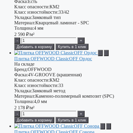
Фаска:
Есть
Класс опасности:
КМ2
Класс изностойкости:
33/42
Укладка:
Замковый тип
Материал:
Кварцевый ламинат - SPC
Толщина:
4 мм
2 590
₽/м²
-
+
Добавить в корзину
Купить в 1 клик
Плитка OFFWOOD ClassicOFF Ордос
На складе
Бренд:
OFFWOOD
Фаска:
4V-GROOVE (крашенная)
Класс опасности:
КМ2
Класс изностойкости:
33
Укладка:
Замковый метод
Материал:
Каменно-полимерный композит (SPC)
Толщина:
4,0 мм
2 178
₽/м²
-
+
Добавить в корзину
Купить в 1 клик
Плитка OFFWOOD ClassicOFF Сонора