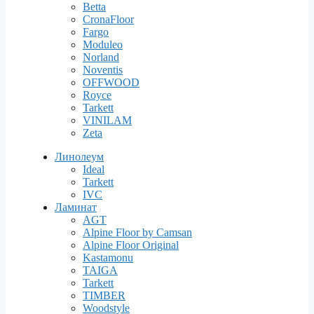
Betta
CronaFloor
Fargo
Moduleo
Norland
Noventis
OFFWOOD
Royce
Tarkett
VINILAM
Zeta
Линолеум
Ideal
Tarkett
IVC
Ламинат
AGT
Alpine Floor by Camsan
Alpine Floor Original
Kastamonu
TAIGA
Tarkett
TIMBER
Woodstyle