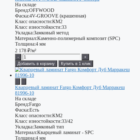
На складе
Бренд:
OFFWOOD
Фаска:
4V-GROOVE (крашенная)
Класс опасности:
КМ2
Класс изностойкости:
33
Укладка:
Замковый метод
Материал:
Каменно-полимерный композит (SPC)
Толщина:
4 мм
2 178
₽/м²
-
+
Добавить в корзину
Купить в 1 клик
Кварцевый ламинат Fargo Комфорт Дуб Марракеш
81996-10
На складе
Бренд:
Fargo
Фаска:
Есть
Класс опасности:
КМ2
Класс изностойкости:
33/42
Укладка:
Замковый тип
Материал:
Кварцевый ламинат - SPC
Толщина:
4 мм