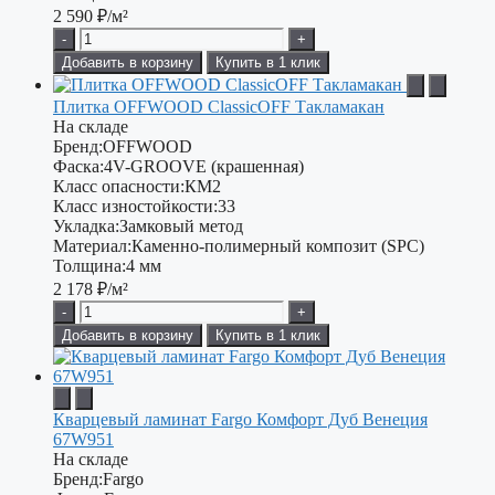
2 590
₽/м²
-
+
Добавить в корзину
Купить в 1 клик
Плитка OFFWOOD ClassicOFF Такламакан
На складе
Бренд:
OFFWOOD
Фаска:
4V-GROOVE (крашенная)
Класс опасности:
КМ2
Класс изностойкости:
33
Укладка:
Замковый метод
Материал:
Каменно-полимерный композит (SPC)
Толщина:
4 мм
2 178
₽/м²
-
+
Добавить в корзину
Купить в 1 клик
Кварцевый ламинат Fargo Комфорт Дуб Венеция
67W951
На складе
Бренд:
Fargo