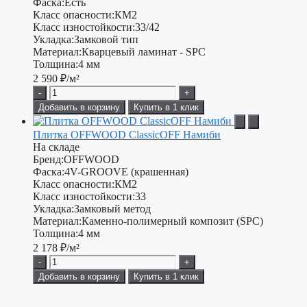
Фаска:
Есть
Класс опасности:
КМ2
Класс изностойкости:
33/42
Укладка:
Замковой тип
Материал:
Кварцевый ламинат - SPC
Толщина:
4 мм
2 590
₽/м²
-
+
Добавить в корзину
Купить в 1 клик
Плитка OFFWOOD ClassicOFF Намиби
На складе
Бренд:
OFFWOOD
Фаска:
4V-GROOVE (крашенная)
Класс опасности:
КМ2
Класс изностойкости:
33
Укладка:
Замковый метод
Материал:
Каменно-полимерный композит (SPC)
Толщина:
4 мм
2 178
₽/м²
-
+
Добавить в корзину
Купить в 1 клик