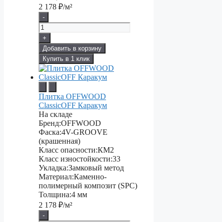
2 178
₽/м²
-
+
Добавить в корзину
Купить в 1 клик
Плитка OFFWOOD
ClassicOFF Каракум
На складе
Бренд:
OFFWOOD
Фаска:
4V-GROOVE
(крашенная)
Класс опасности:
КМ2
Класс изностойкости:
33
Укладка:
Замковый метод
Материал:
Каменно-
полимерный композит (SPC)
Толщина:
4 мм
2 178
₽/м²
-