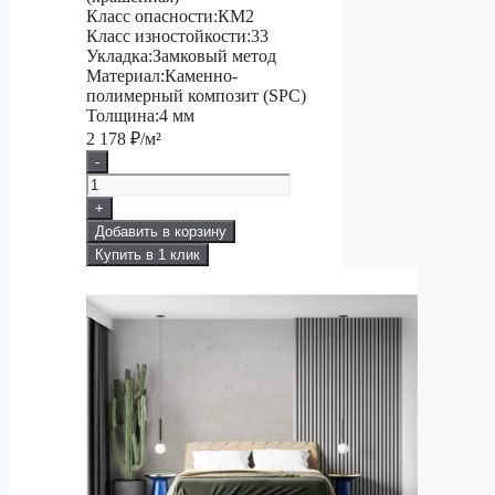
Класс опасности:
КМ2
Класс изностойкости:
33
Укладка:
Замковый метод
Материал:
Каменно-
полимерный композит (SPC)
Толщина:
4 мм
2 178
₽/м²
-
+
Добавить в корзину
Купить в 1 клик