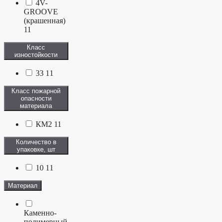
4V-
GROOVE
(крашенная)
11
Класс
изностойкости
33
11
Класс пожарной
опасности
материала
КМ2
11
Количество в
упаковке, шт
10
11
Материал
Каменно-
полимерный