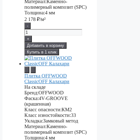
Материал:
Каменно-
полимерный композит (SPC)
Толщина:
4 мм
2 178
₽/м²
-
+
Добавить в корзину
Купить в 1 клик
Плитка OFFWOOD
ClassicOFF Калахари
На складе
Бренд:
OFFWOOD
Фаска:
4V-GROOVE
(крашенная)
Класс опасности:
КМ2
Класс изностойкости:
33
Укладка:
Замковый метод
Материал:
Каменно-
полимерный композит (SPC)
Толщина:
4 мм