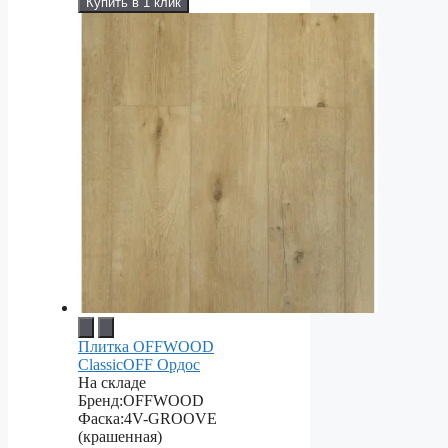
Купить в 1 клик
Плитка OFFWOOD
ClassicOFF Ордос
На складе
Бренд:
OFFWOOD
Фаска:
4V-GROOVE
(крашенная)