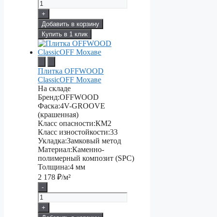
+
Добавить в корзину
Купить в 1 клик
Плитка OFFWOOD
ClassicOFF Мохаве
На складе
Бренд:
OFFWOOD
Фаска:
4V-GROOVE
(крашенная)
Класс опасности:
КМ2
Класс изностойкости:
33
Укладка:
Замковый метод
Материал:
Каменно-
полимерный композит (SPC)
Толщина:
4 мм
2 178
₽/м²
-
+