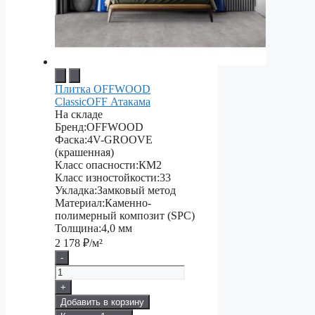
Плитка OFFWOOD
ClassicOFF Атакама
На складе
Бренд:
OFFWOOD
Фаска:
4V-GROOVE
(крашенная)
Класс опасности:
КМ2
Класс изностойкости:
33
Укладка:
Замковый метод
Материал:
Каменно-
полимерный композит (SPC)
Толщина:
4,0 мм
2 178
₽/м²
-
+
Добавить в корзину