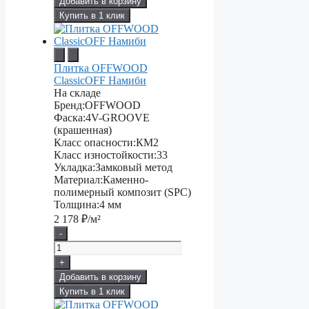
Добавить в корзину
Купить в 1 клик
Плитка OFFWOOD
ClassicOFF Намиби
На складе
Бренд:
OFFWOOD
Фаска:
4V-GROOVE
(крашенная)
Класс опасности:
КМ2
Класс изностойкости:
33
Укладка:
Замковый метод
Материал:
Каменно-
полимерный композит (SPC)
Толщина:
4 мм
2 178
₽/м²
-
+
Добавить в корзину
Купить в 1 клик