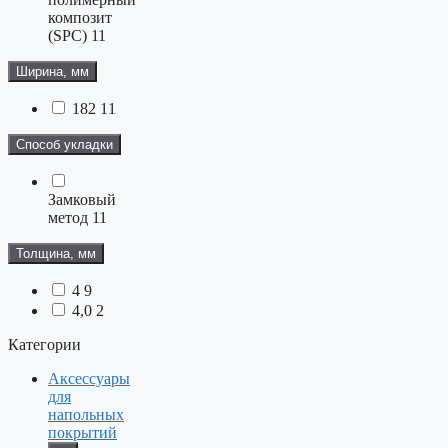
композит
(SPC)
11
Ширина, мм
182
11
Способ укладки
Замковый
метод
11
Толщина, мм
4
9
4,0
2
Категории
Аксессуары
для
напольных
покрытий