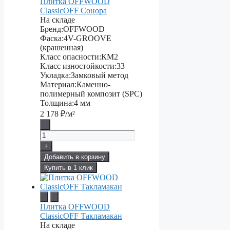
Плитка OFFWOOD
ClassicOFF Сонора
На складе
Бренд:
OFFWOOD
Фаска:
4V-GROOVE
(крашенная)
Класс опасности:
КМ2
Класс изностойкости:
33
Укладка:
Замковый метод
Материал:
Каменно-
полимерный композит (SPC)
Толщина:
4 мм
2 178
₽/м²
-
+
Добавить в корзину
Купить в 1 клик
Плитка OFFWOOD
ClassicOFF Такламакан
На складе