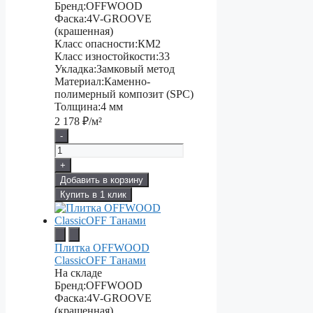
Бренд:
OFFWOOD
Фаска:
4V-GROOVE
(крашенная)
Класс опасности:
КМ2
Класс изностойкости:
33
Укладка:
Замковый метод
Материал:
Каменно-
полимерный композит (SPC)
Толщина:
4 мм
2 178
₽/м²
-
+
Добавить в корзину
Купить в 1 клик
Плитка OFFWOOD
ClassicOFF Танами
На складе
Бренд:
OFFWOOD
Фаска:
4V-GROOVE
(крашенная)