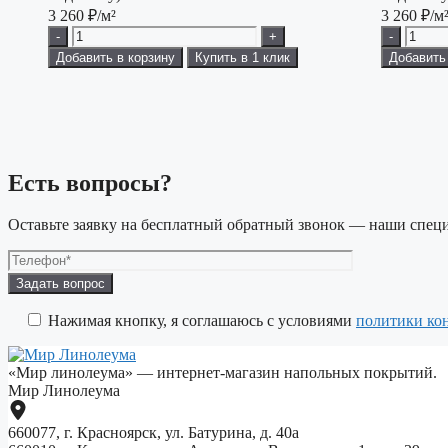
3 260
₽/м²
3 260
₽/м
-
+
-
Добавить в корзину
Купить в 1 клик
Добавить
Есть вопросы?
Оставьте заявку на бесплатный обратный звонок — наши специ
Оставьте
это
поле
Нажимая кнопку, я соглашаюсь с условиями
политики ко
пустым.
«Мир линолеума» — интернет-магазин напольных покрытий.
Мир Линолеума
660077, г. Красноярск, ул. Батурина, д. 40а