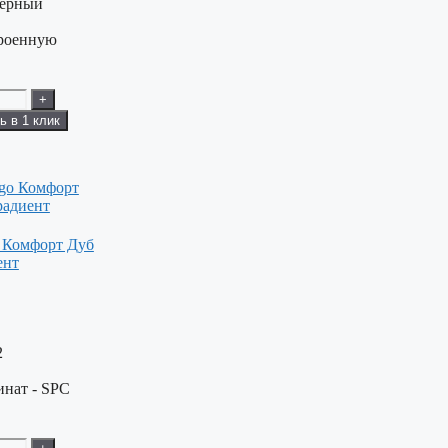
мерный
троенную
+
ь в 1 клик
 Комфорт Дуб
ент
2
нат - SPC