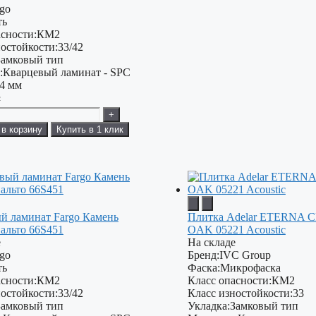
rgo
ть
сности:
КМ2
остойкости:
33/42
Замковый тип
:
Кварцевый ламинат - SPC
4 мм
²
+
 в корзину
Купить в 1 клик
й ламинат Fargo Камень
Плитка Adelar ETERNA
альто 66S451
OAK 05221 Acoustic
е
На складе
rgo
Бренд:
IVC Group
ть
Фаска:
Микрофаска
сности:
КМ2
Класс опасности:
КМ2
остойкости:
33/42
Класс изностойкости:
33
Замковый тип
Укладка:
Замковый тип