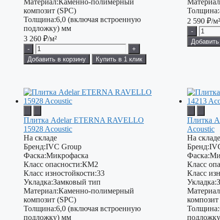
Материал:
Каменно-полимерный
Материал
композит (SPC)
Толщина:
Толщина:
6,0 (включая встроенную
2 590
₽/м
подложку) мм
-
3 260
₽/м²
Добавить
-
+
Добавить в корзину
Купить в 1 клик
Плитка Adelar ETERNA RAVELLO
Плитка A
15928 Acoustic
Acoustic
На складе
На склад
Бренд:
IVC Group
Бренд:
IV
Фаска:
Микрофаска
Фаска:
Ми
Класс опасности:
КМ2
Класс опа
Класс изностойкости:
33
Класс изн
Укладка:
Замковый тип
Укладка:
Материал:
Каменно-полимерный
Материал
композит (SPC)
композит
Толщина:
6,0 (включая встроенную
Толщина:
подложку) мм
подложку