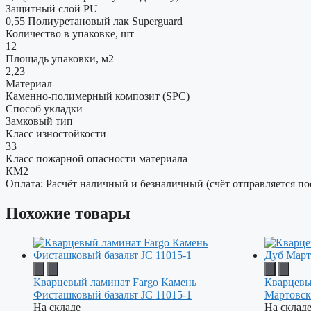
Защитный слой PU
0,55 Полиуретановый лак Superguard
Количество в упаковке, шт
12
Площадь упаковки, м2
2,23
Материал
Каменно-полимерный композит (SPC)
Способ укладки
Замковый тип
Класс изностойкости
33
Класс пожарной опасности материала
КМ2
Оплата: Расчёт наличный и безналичный (счёт отправляется по
Похожие товары
Кварцевый ламинат Fargo Камень
Кварцевы
Фисташковый базальт JC 11015-1
Мартовск
На складе
На склад