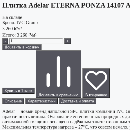
Плитка Adelar ETERNA PONZA 14107 Ac
На складе
Бренд:
IVC Group
3 260
₽/м²
Итого:
3 260
₽/м²
-
+
Добавить в корзину
Купить в 1 клик
Добавить к сравнению
В избранное
Описание
Характеристики
Доставка и оплата
Adelar— новый бренд напольной SPC плитки компании IVC Gro
практичность винила. Очарование естественных природных диз
оптимальной толщины оснащена надёжным запатентованным замк
Максимальная температура нагрева – 27°С, что совсем немало,