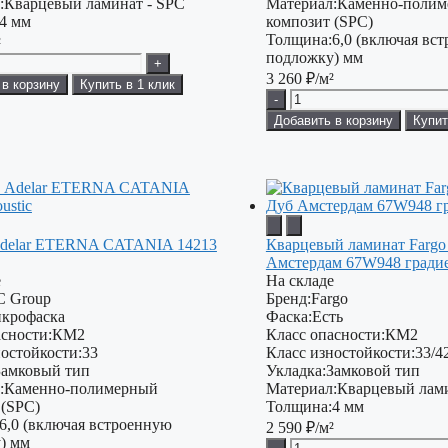
:
Кварцевый ламинат - SPC
Материал:
Каменно-поли
4 мм
композит (SPC)
Толщина:
6,0 (включая вс
²
подложку) мм
+
3 260
₽/м²
 в корзину
Купить в 1 клик
-
Добавить в корзину
Купит
delar ETERNA CATANIA 14213
Кварцевый ламинат Fargo
Амстердам 67W948 гради
е
На складе
C Group
Бренд:
Fargo
крофаска
Фаска:
Есть
сности:
КМ2
Класс опасности:
КМ2
остойкости:
33
Класс изностойкости:
33/4
Замковый тип
Укладка:
Замковой тип
:
Каменно-полимерный
Материал:
Кварцевый лами
 (SPC)
Толщина:
4 мм
6,0 (включая встроенную
2 590
₽/м²
) мм