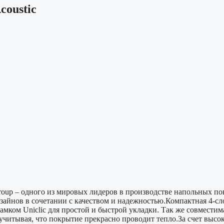
oustic
up – одного из мировых лидеров в производстве напольных покр
айнов в сочетании с качеством и надежностью.Компактная 4-сл
ом Uniclic для простой и быстрой укладки. Так же совместима
 учитывая, что покрытие прекрасно проводит тепло.За счет выс