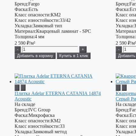
Бренд:
Fargo
Бренд:
Fa
Фаска:
Есть
Фаска:
Ес
Класс опасности:
КМ2
Класс опа
Класс изностойкости:
33/42
Класс изн
Укладка:
Замковый тип
Укладка:
Материал:
Кварцевый ламинат - SPC
Материал
Толщина:
4 мм
Толщина:
2 590
₽/м²
2 590
₽/м
-
+
-
Добавить в корзину
Купить в 1 клик
Добавить
Плитка Adelar ETERNA CATANIA 14874
Кварцевы
Acoustic
Серый Ри
На складе
На склад
Бренд:
IVC Group
Бренд:
Fa
Фаска:
Микрофаска
Фаска:
Ес
Класс опасности:
КМ2
Класс опа
Класс изностойкости:
33
Класс изн
Укладка:
Замковый метод
Укладка: