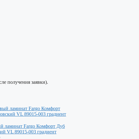
сле получения заявки).
й ламинат Fargo Комфорт Дуб
ий VL 89015-003 градиент
е