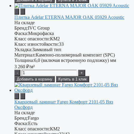
Плитка Adelar ETERNA MAJOR OAK 05929 Acoustic
На складе
Бренд:
IVC Group
Фаска:
Микрофаска
Класс опасности:
КМ2
Класс изностойкости:
33
Укладка:
Замковый тип
Материал:
Каменно-полимерный композит (SPC)
Толщина:
6,0 (включая встроенную подложку) мм
3 260
₽/м²
-
+
Добавить в корзину
Купить в 1 клик
Кварцевый ламинат Fargo Комфорт 2101-05 Вяз
Оксфорд
На складе
Бренд:
Fargo
Фаска:
Есть
Класс опасности:
КМ2