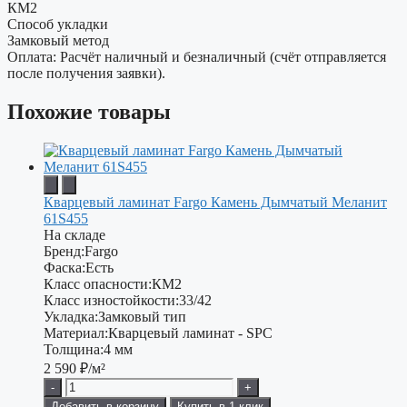
КМ2
Способ укладки
Замковый метод
Оплата: Расчёт наличный и безналичный (счёт отправляется
после получения заявки).
Похожие товары
Кварцевый ламинат Fargo Камень Дымчатый Меланит
61S455
На складе
Бренд:
Fargo
Фаска:
Есть
Класс опасности:
КМ2
Класс изностойкости:
33/42
Укладка:
Замковый тип
Материал:
Кварцевый ламинат - SPC
Толщина:
4 мм
2 590
₽/м²
-
+
Добавить в корзину
Купить в 1 клик