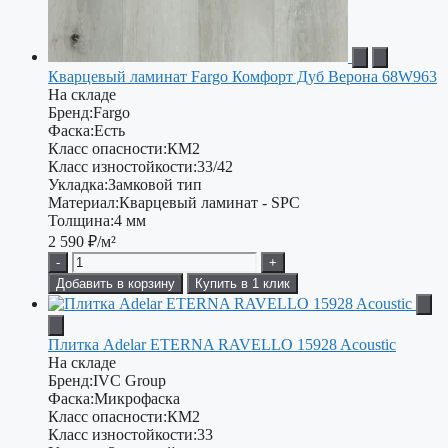
Кварцевый ламинат Fargo Комфорт Дуб Верона 68W963
На складе
Бренд:
Fargo
Фаска:
Есть
Класс опасности:
КМ2
Класс изностойкости:
33/42
Укладка:
Замковой тип
Материал:
Кварцевый ламинат - SPC
Толщина:
4 мм
2 590
₽/м²
-
+
Добавить в корзину
Купить в 1 клик
Плитка Adelar ETERNA RAVELLO 15928 Acoustic
На складе
Бренд:
IVC Group
Фаска:
Микрофаска
Класс опасности:
КМ2
Класс изностойкости:
33