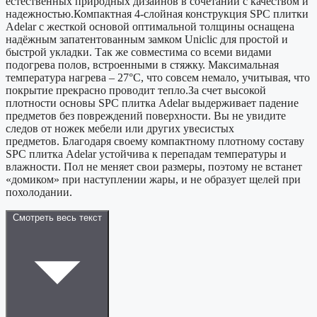
естественных природных дизайнов в сочетании с качеством и
надежностью.Компактная 4-слойная конструкция SPС плитки
Adelar с жесткой основой оптимальной толщины оснащена
надёжным запатентованным замком Uniclic для простой и
быстрой укладки. Так же совместима со всеми видами
подогрева полов, встроенными в стяжку. Максимальная
температура нагрева – 27°С, что совсем немало, учитывая, что
покрытие прекрасно проводит тепло.За счет высокой
плотности основы SPС плитка Adelar выдерживает падение
предметов без повреждений поверхности. Вы не увидите
следов от ножек мебели или других увесистых
предметов. Благодаря своему компактному плотному составу
SPC плитка Adelar устойчива к перепадам температуры и
влажности. Пол не меняет свои размеры, поэтому не встанет
«домиком» при наступлении жары, и не образует щелей при
похолодании.
Смотреть весь текст