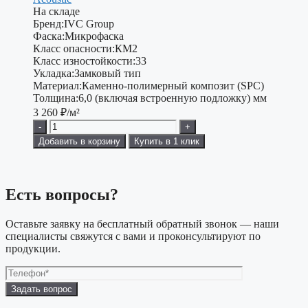
На складе
Бренд:
IVC Group
Фаска:
Микрофаска
Класс опасности:
КМ2
Класс изностойкости:
33
Укладка:
Замковый тип
Материал:
Каменно-полимерный композит (SPC)
Толщина:
6,0 (включая встроенную подложку) мм
3 260
₽/м²
-
+
Добавить в корзину
Купить в 1 клик
Есть вопросы?
Оставьте заявку на бесплатный обратный звонок — наши
специалисты свяжутся с вами и проконсультируют по
продукции.
Оставьте
это