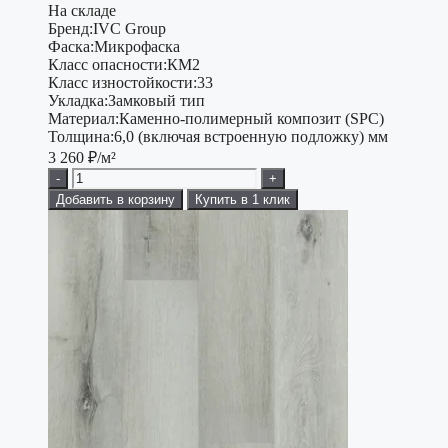
На складе
Бренд:
IVC Group
Фаска:
Микрофаска
Класс опасности:
КМ2
Класс изностойкости:
33
Укладка:
Замковый тип
Материал:
Каменно-полимерный композит (SPC)
Толщина:
6,0 (включая встроенную подложку) мм
3 260
₽/м²
-
+
Добавить в корзину
Купить в 1 клик