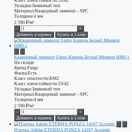
Класс изностойкости:
33/42
Укладка:
Замковый тип
Материал:
Кварцевый ламинат - SPC
Толщина:
4 мм
2 590
₽/м²
-
+
Добавить в корзину
Купить в 1 клик
Кварцевый ламинат Fargo Камень Белый Мрамор 6089-1
На складе
Бренд:
Fargo
Фаска:
Есть
Класс опасности:
КМ2
Класс изностойкости:
33/42
Укладка:
Замковый тип
Материал:
Кварцевый ламинат - SPC
Толщина:
4 мм
2 590
₽/м²
-
+
Добавить в корзину
Купить в 1 клик
Плитка Adelar ETERNA PONZA 14107 Acoustic