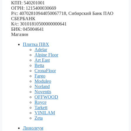
КПП: 540201001
ОГРН: 1215400030669
Р/с: 40702810944050067718, Сибирский Банк ПАО
СБЕРБАНК
К/с: 30101810500000000641
БИК: 045004641
Магазин
Плитка ПВХ
Adelar
Alpine Floor
Art East
Betta
CronaFloor
Fargo
Moduleo
Norland
Noventis
OFFWOOD
Royce
Tarkett
VINILAM
Zeta
Линолеум