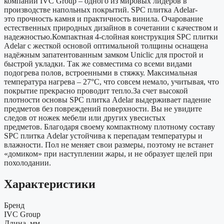
компании IVC Group – одного из мировых лидеров в
производстве напольных покрытий. SPC плитка Adelar-
это прочность камня и практичность винила. Очарование
естественных природных дизайнов в сочетании с качеством и
надежностью.Компактная 4-слойная конструкция SPС плитки
Adelar с жесткой основой оптимальной толщины оснащена
надёжным запатентованным замком Uniclic для простой и
быстрой укладки. Так же совместима со всеми видами
подогрева полов, встроенными в стяжку. Максимальная
температура нагрева – 27°С, что совсем немало, учитывая, что
покрытие прекрасно проводит тепло.За счет высокой
плотности основы SPС плитка Adelar выдерживает падение
предметов без повреждений поверхности. Вы не увидите
следов от ножек мебели или других увесистых
предметов. Благодаря своему компактному плотному составу
SPC плитка Adelar устойчива к перепадам температуры и
влажности. Пол не меняет свои размеры, поэтому не встанет
«домиком» при наступлении жары, и не образует щелей при
похолодании.
Характеристики
Бренд
IVC Group
Длина, мм