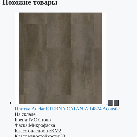
Похожие товары
Плитка Adelar ETERNA CATANIA 14874 Acoustic
На складе
Бренд:
IVC Group
Фаска:
Микрофаска
Класс опасности:
КМ2
Класс изностойкости:
33