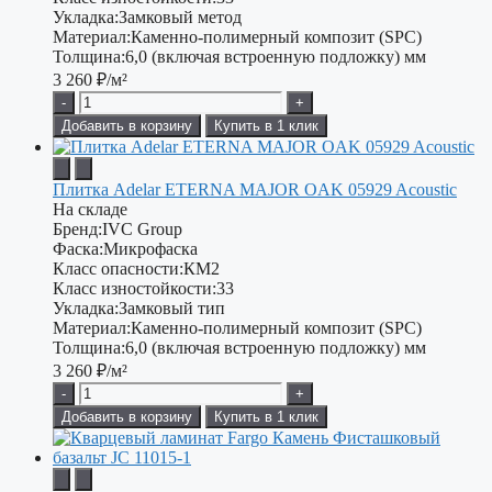
Укладка:
Замковый метод
Материал:
Каменно-полимерный композит (SPC)
Толщина:
6,0 (включая встроенную подложку) мм
3 260
₽/м²
-
+
Добавить в корзину
Купить в 1 клик
Плитка Adelar ETERNA MAJOR OAK 05929 Acoustic
На складе
Бренд:
IVC Group
Фаска:
Микрофаска
Класс опасности:
КМ2
Класс изностойкости:
33
Укладка:
Замковый тип
Материал:
Каменно-полимерный композит (SPC)
Толщина:
6,0 (включая встроенную подложку) мм
3 260
₽/м²
-
+
Добавить в корзину
Купить в 1 клик