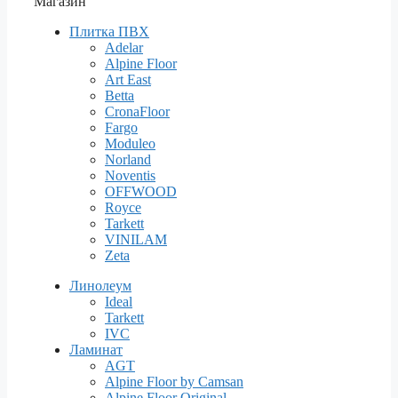
Магазин
Плитка ПВХ
Adelar
Alpine Floor
Art East
Betta
CronaFloor
Fargo
Moduleo
Norland
Noventis
OFFWOOD
Royce
Tarkett
VINILAM
Zeta
Линолеум
Ideal
Tarkett
IVC
Ламинат
AGT
Alpine Floor by Camsan
Alpine Floor Original