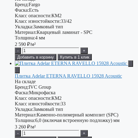
Бренд:
Fargo
Фаска:
Есть
Класс опасности:
КМ2
Класс изностойкости:
33/42
Укладка:
Замковый тип
Материал:
Кварцевый ламинат - SPC
Толщина:
4 мм
2 590
₽/м²
-
+
Добавить в корзину
Купить в 1 клик
Плитка Adelar ETERNA RAVELLO 15928 Acoustic
На складе
Бренд:
IVC Group
Фаска:
Микрофаска
Класс опасности:
КМ2
Класс изностойкости:
33
Укладка:
Замковый тип
Материал:
Каменно-полимерный композит (SPC)
Толщина:
6,0 (включая встроенную подложку) мм
3 260
₽/м²
-
+