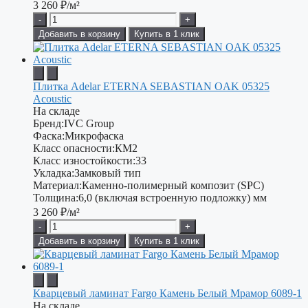
3 260
₽/м²
-
+
Добавить в корзину
Купить в 1 клик
Плитка Adelar ETERNA SEBASTIAN OAK 05325
Acoustic
На складе
Бренд:
IVC Group
Фаска:
Микрофаска
Класс опасности:
КМ2
Класс изностойкости:
33
Укладка:
Замковый тип
Материал:
Каменно-полимерный композит (SPC)
Толщина:
6,0 (включая встроенную подложку) мм
3 260
₽/м²
-
+
Добавить в корзину
Купить в 1 клик
Кварцевый ламинат Fargo Камень Белый Мрамор 6089-1
На складе