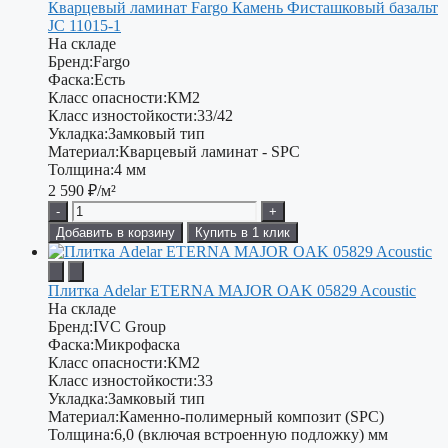
Кварцевый ламинат Fargo Камень Фисташковый базальт
JC 11015-1
На складе
Бренд:
Fargo
Фаска:
Есть
Класс опасности:
КМ2
Класс изностойкости:
33/42
Укладка:
Замковый тип
Материал:
Кварцевый ламинат - SPC
Толщина:
4 мм
2 590
₽/м²
-
+
Добавить в корзину
Купить в 1 клик
Плитка Adelar ETERNA MAJOR OAK 05829 Acoustic
На складе
Бренд:
IVC Group
Фаска:
Микрофаска
Класс опасности:
КМ2
Класс изностойкости:
33
Укладка:
Замковый тип
Материал:
Каменно-полимерный композит (SPC)
Толщина:
6,0 (включая встроенную подложку) мм