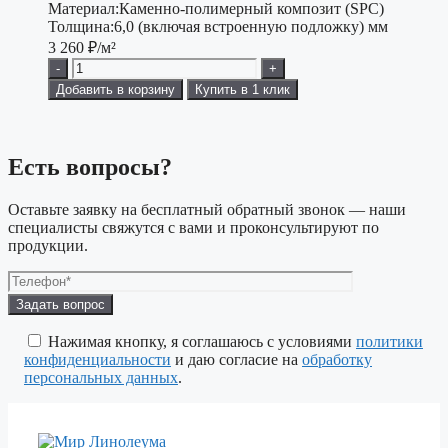
Материал:
Каменно-полимерный композит (SPC)
Толщина:
6,0 (включая встроенную подложку) мм
3 260
₽/м²
-
+
Добавить в корзину
Купить в 1 клик
Есть вопросы?
Оставьте заявку на бесплатный обратный звонок — наши
специалисты свяжутся с вами и проконсультируют по
продукции.
Оставьте
это
поле
Нажимая кнопку, я соглашаюсь с условиями
политики
пустым.
конфиденциальности
и даю согласие на
обработку
персональных данных
.