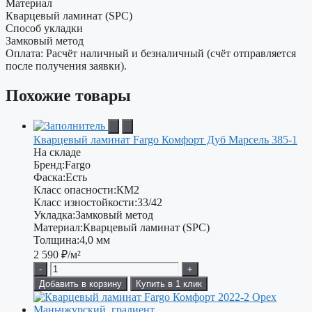
Материал
Кварцевый ламинат (SPC)
Способ укладки
Замковый метод
Оплата: Расчёт наличный и безналичный (счёт отправляется
после получения заявки).
Похожие товары
Кварцевый ламинат Fargo Комфорт Дуб Марсель 385-1
На складе
Бренд:
Fargo
Фаска:
Есть
Класс опасности:
КМ2
Класс изностойкости:
33/42
Укладка:
Замковый метод
Материал:
Кварцевый ламинат (SPC)
Толщина:
4,0 мм
2 590
₽/м²
-
+
Добавить в корзину
Купить в 1 клик