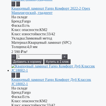
Кварцевый ламинат Fargo Комфорт 2022-2 Орех
Маньчжурский, градиент
На складе
Бренд:
Fargo
Фаска:
Есть
Класс опасности:
КМ2
Класс изностойкости:
33/42
Укладка:
Замковый метод
Материал:
Кварцевый ламинат (SPC)
Толщина:
4,0 мм
2 590
₽/м²
-
+
Добавить в корзину
Купить в 1 клик
Кварцевый ламинат Fargo Комфорт Дуб Классик
JC18002-1
На складе
Бренд:
Fargo
Фаска:
Есть
Класс опасности:
КМ2
Класс изностойкости:
33/42