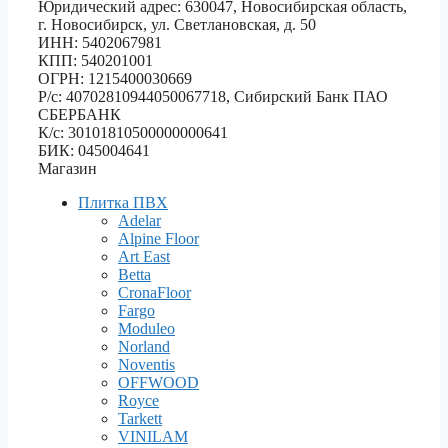
Юридический адрес: 630047, Новосибирская область,
г. Новосибирск, ул. Светлановская, д. 50
ИНН: 5402067981
КПП: 540201001
ОГРН: 1215400030669
Р/с: 40702810944050067718, Сибирский Банк ПАО
СБЕРБАНК
К/с: 30101810500000000641
БИК: 045004641
Магазин
Плитка ПВХ
Adelar
Alpine Floor
Art East
Betta
CronaFloor
Fargo
Moduleo
Norland
Noventis
OFFWOOD
Royce
Tarkett
VINILAM