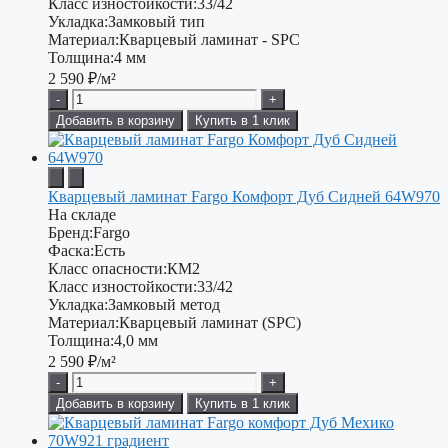
Класс изностойкости:
33/42
Укладка:
Замковый тип
Материал:
Кварцевый ламинат - SPC
Толщина:
4 мм
2 590
₽/м²
-
+
Добавить в корзину
Купить в 1 клик
Кварцевый ламинат Fargo Комфорт Дуб Сидней 64W970
На складе
Бренд:
Fargo
Фаска:
Есть
Класс опасности:
КМ2
Класс изностойкости:
33/42
Укладка:
Замковый метод
Материал:
Кварцевый ламинат (SPC)
Толщина:
4,0 мм
2 590
₽/м²
-
+
Добавить в корзину
Купить в 1 клик