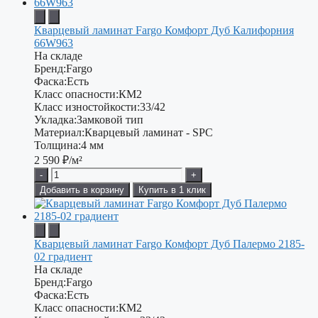
Кварцевый ламинат Fargo Комфорт Дуб Калифорния
66W963
На складе
Бренд:
Fargo
Фаска:
Есть
Класс опасности:
КМ2
Класс изностойкости:
33/42
Укладка:
Замковой тип
Материал:
Кварцевый ламинат - SPC
Толщина:
4 мм
2 590
₽/м²
-
+
Добавить в корзину
Купить в 1 клик
Кварцевый ламинат Fargo Комфорт Дуб Палермо 2185-
02 градиент
На складе
Бренд:
Fargo
Фаска:
Есть
Класс опасности:
КМ2