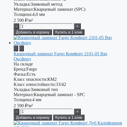
Укладка:
Замковый метод
Материал:
Кварцевый ламинат (SPC)
Толщина:
4,0 мм
2 590
₽/м²
-
+
Добавить в корзину
Купить в 1 клик
Кварцевый ламинат Fargo Комфорт 2101-05 Вяз
Оксфорд
На складе
Бренд:
Fargo
Фаска:
Есть
Класс опасности:
КМ2
Класс изностойкости:
33/42
Укладка:
Замковый тип
Материал:
Кварцевый ламинат - SPC
Толщина:
4 мм
2 590
₽/м²
-
+
Добавить в корзину
Купить в 1 клик