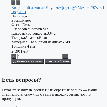
Кварцевый ламинат Fargo комфорт Дуб Мехико 70W921
градиент
На складе
Бренд:
Fargo
Фаска:
Есть
Класс опасности:
КМ2
Класс изностойкости:
33/42
Укладка:
Замковой тип
Материал:
Кварцевый ламинат - SPC
Толщина:
4 мм
2 590
₽/м²
-
+
Добавить в корзину
Купить в 1 клик
Есть вопросы?
Оставьте заявку на бесплатный обратный звонок — наши
специалисты свяжутся с вами и проконсультируют по
продукции.