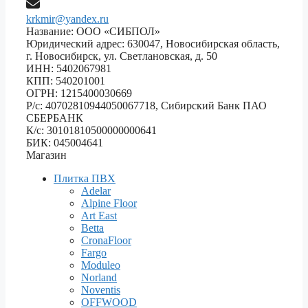
krkmir@yandex.ru
Название: ООО «СИБПОЛ»
Юридический адрес: 630047, Новосибирская область,
г. Новосибирск, ул. Светлановская, д. 50
ИНН: 5402067981
КПП: 540201001
ОГРН: 1215400030669
Р/с: 40702810944050067718, Сибирский Банк ПАО
СБЕРБАНК
К/с: 30101810500000000641
БИК: 045004641
Магазин
Плитка ПВХ
Adelar
Alpine Floor
Art East
Betta
CronaFloor
Fargo
Moduleo
Norland
Noventis
OFFWOOD