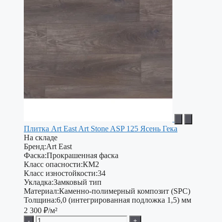
Плитка Art East Art Stone ASP 125 Ясень Гека
На складе
Бренд:
Art East
Фаска:
Прокрашенная фаска
Класс опасности:
КМ2
Класс изностойкости:
34
Укладка:
Замковый тип
Материал:
Каменно-полимерный композит (SPC)
Толщина:
6,0 (интегрированная подложка 1,5) мм
2 300
₽/м²
-
+