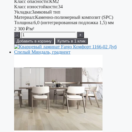
Класс опасности:
КМ2
Класс изностойкости:
34
Укладка:
Замковый тип
Материал:
Каменно-полимерный композит (SPC)
Толщина:
6,0 (интегрированная подложка 1,5) мм
2 300
₽/м²
-
+
Добавить в корзину
Купить в 1 клик