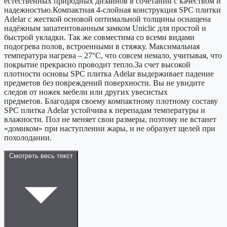
естественных природных дизайнов в сочетании с качеством и
надежностью.Компактная 4-слойная конструкция SPС плитки
Adelar с жесткой основой оптимальной толщины оснащена
надёжным запатентованным замком Uniclic для простой и
быстрой укладки. Так же совместима со всеми видами
подогрева полов, встроенными в стяжку. Максимальная
температура нагрева – 27°С, что совсем немало, учитывая, что
покрытие прекрасно проводит тепло.За счет высокой
плотности основы SPС плитка Adelar выдерживает падение
предметов без повреждений поверхности. Вы не увидите
следов от ножек мебели или других увесистых
предметов. Благодаря своему компактному плотному составу
SPC плитка Adelar устойчива к перепадам температуры и
влажности. Пол не меняет свои размеры, поэтому не встанет
«домиком» при наступлении жары, и не образует щелей при
похолодании.
Смотреть весь текст