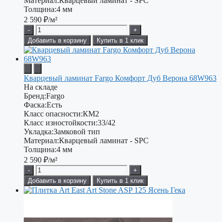
Материал:
Кварцевый ламинат - SPC
Толщина:
4 мм
2 590
₽/м²
-
+
Добавить в корзину
Купить в 1 клик
Кварцевый ламинат Fargo Комфорт Дуб Верона 68W963
На складе
Бренд:
Fargo
Фаска:
Есть
Класс опасности:
КМ2
Класс изностойкости:
33/42
Укладка:
Замковой тип
Материал:
Кварцевый ламинат - SPC
Толщина:
4 мм
2 590
₽/м²
-
+
Добавить в корзину
Купить в 1 клик