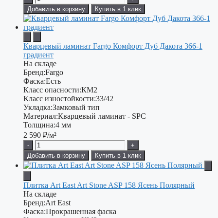
Добавить в корзину
Купить в 1 клик
Кварцевый ламинат Fargo Комфорт Дуб Дакота 366-1
градиент
На складе
Бренд:
Fargo
Фаска:
Есть
Класс опасности:
КМ2
Класс изностойкости:
33/42
Укладка:
Замковый тип
Материал:
Кварцевый ламинат - SPC
Толщина:
4 мм
2 590
₽/м²
-
+
Добавить в корзину
Купить в 1 клик
Плитка Art East Art Stone ASP 158 Ясень Полярный
На складе
Бренд:
Art East
Фаска:
Прокрашенная фаска