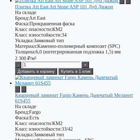
Плитка Art East Art Stone ASP 101 Дуб Дижон
На складе
Бренд:
Art East
Фаска:
Прокрашенная фаска
Класс опасности:
КМ2
Класс изностойкости:
34
Укладка:
Замковый тип
Материал:
Каменно-полимерный композит (SPC)
Толщина:
6,0 (интегрированная подложка 1,5) мм
2 300
₽/м²
-
+
Добавить в корзину
Купить в 1 клик
Кварцевый ламинат Fargo Камень Дымчатый Меланит
61S455
На складе
Бренд:
Fargo
Фаска:
Есть
Класс опасности:
КМ2
Класс изностойкости:
33/42
Укладка:
Замковый тип