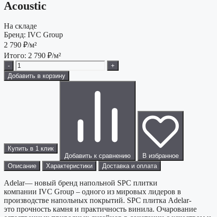
Acoustic
На складе
Бренд:
IVC Group
2 790
₽/м²
Итого:
2 790
₽/м²
-
+
Добавить в корзину
Купить в 1 клик
Добавить к сравнению
В избранное
Описание
Характеристики
Доставка и оплата
Adelar— новый бренд напольной SPC плитки
компании IVC Group – одного из мировых лидеров в
производстве напольных покрытий. SPC плитка Adelar-
это прочность камня и практичность винила. Очарование