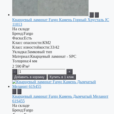
Кварцевый ламинат Fargo Камень Горный Хрусталь JC
11013
На складе
Бренд:
Fargo
Фаска:
Есть
Класс опасности:
КМ2
Класс изностойкости:
33/42
Укладка:
Замковый тип
Материал:
Кварцевый ламинат - SPC
Толщина:
4 мм
2 590
₽/м²
-
+
Добавить в корзину
Купить в 1 клик
Кварцевый ламинат Fargo Камень Дымчатый Меланит
61S455
На складе
Бренд:
Fargo