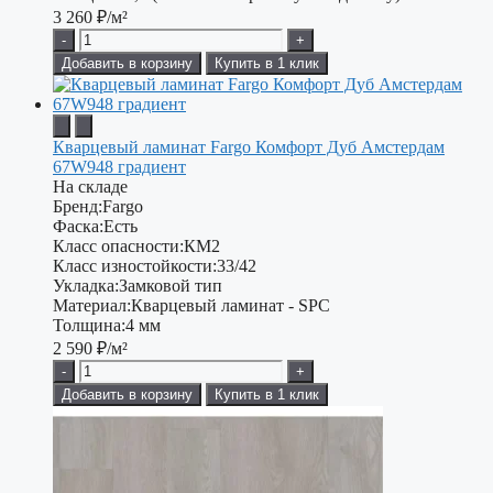
3 260
₽/м²
-
+
Добавить в корзину
Купить в 1 клик
Кварцевый ламинат Fargo Комфорт Дуб Амстердам
67W948 градиент
На складе
Бренд:
Fargo
Фаска:
Есть
Класс опасности:
КМ2
Класс изностойкости:
33/42
Укладка:
Замковой тип
Материал:
Кварцевый ламинат - SPC
Толщина:
4 мм
2 590
₽/м²
-
+
Добавить в корзину
Купить в 1 клик