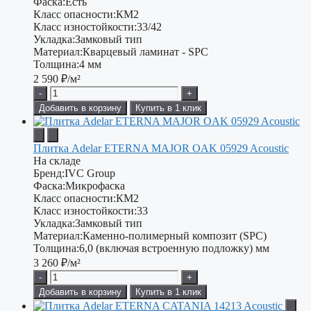
Фаска:
Есть
Класс опасности:
КМ2
Класс изностойкости:
33/42
Укладка:
Замковый тип
Материал:
Кварцевый ламинат - SPC
Толщина:
4 мм
2 590
₽/м²
-
+
Добавить в корзину
Купить в 1 клик
Плитка Adelar ETERNA MAJOR OAK 05929 Acoustic
На складе
Бренд:
IVC Group
Фаска:
Микрофаска
Класс опасности:
КМ2
Класс изностойкости:
33
Укладка:
Замковый тип
Материал:
Каменно-полимерный композит (SPC)
Толщина:
6,0 (включая встроенную подложку) мм
3 260
₽/м²
-
+
Добавить в корзину
Купить в 1 клик