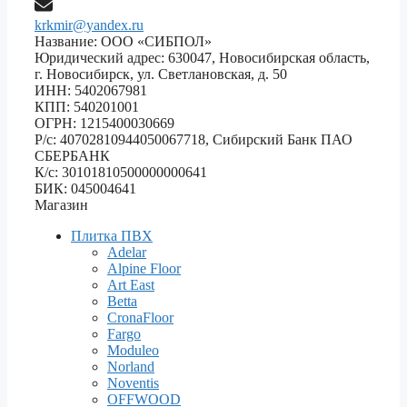
krkmir@yandex.ru
Название: ООО «СИБПОЛ»
Юридический адрес: 630047, Новосибирская область,
г. Новосибирск, ул. Светлановская, д. 50
ИНН: 5402067981
КПП: 540201001
ОГРН: 1215400030669
Р/с: 40702810944050067718, Сибирский Банк ПАО
СБЕРБАНК
К/с: 30101810500000000641
БИК: 045004641
Магазин
Плитка ПВХ
Adelar
Alpine Floor
Art East
Betta
CronaFloor
Fargo
Moduleo
Norland
Noventis
OFFWOOD