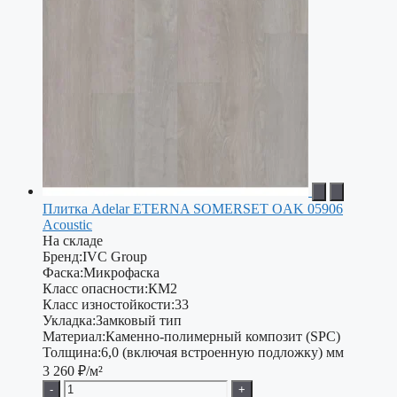
Плитка Adelar ETERNA SOMERSET OAK 05906
Acoustic
На складе
Бренд:
IVC Group
Фаска:
Микрофаска
Класс опасности:
КМ2
Класс изностойкости:
33
Укладка:
Замковый тип
Материал:
Каменно-полимерный композит (SPC)
Толщина:
6,0 (включая встроенную подложку) мм
3 260
₽/м²
-
+