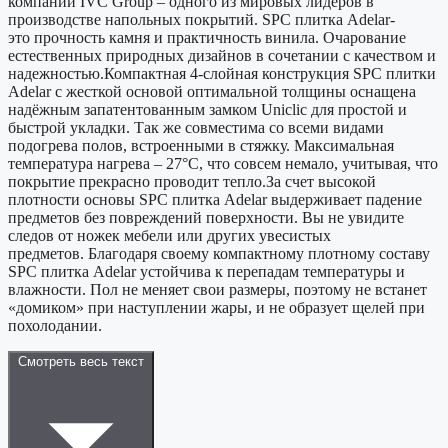
компании IVC Group – одного из мировых лидеров в
производстве напольных покрытий. SPC плитка Adelar-
это прочность камня и практичность винила. Очарование
естественных природных дизайнов в сочетании с качеством и
надежностью.Компактная 4-слойная конструкция SPС плитки
Adelar с жесткой основой оптимальной толщины оснащена
надёжным запатентованным замком Uniclic для простой и
быстрой укладки. Так же совместима со всеми видами
подогрева полов, встроенными в стяжку. Максимальная
температура нагрева – 27°С, что совсем немало, учитывая, что
покрытие прекрасно проводит тепло.За счет высокой
плотности основы SPС плитка Adelar выдерживает падение
предметов без повреждений поверхности. Вы не увидите
следов от ножек мебели или других увесистых
предметов. Благодаря своему компактному плотному составу
SPC плитка Adelar устойчива к перепадам температуры и
влажности. Пол не меняет свои размеры, поэтому не встанет
«домиком» при наступлении жары, и не образует щелей при
похолодании.
Смотреть весь текст