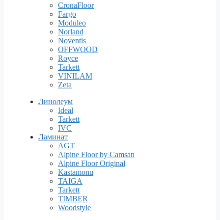
CronaFloor
Fargo
Moduleo
Norland
Noventis
OFFWOOD
Royce
Tarkett
VINILAM
Zeta
Линолеум
Ideal
Tarkett
IVC
Ламинат
AGT
Alpine Floor by Camsan
Alpine Floor Original
Kastamonu
TAIGA
Tarkett
TIMBER
Woodstyle