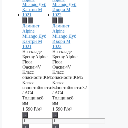
Ламинат
Ламинат
Alpine
Alpine
Milango Дуб
Milango Дуб
Кантри М
Ивори М
1021
1022
На складе
На складе
Бренд:
Alpine
Бренд:
Alpine
Floor
Floor
Фаска:
4V
Фаска:
4V
Класс
Класс
опасности:
КМ5
опасности:
КМ5
Класс
Класс
изностойкости:
32
изностойкости:
32
/ АС4
/ АС4
Толщина:
8
Толщина:
8
мм
мм
1 590
₽/м²
1 590
₽/м²
-
-
+
+