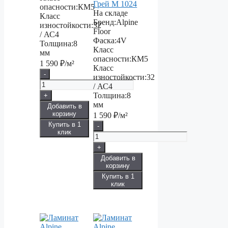
Грей М 1024
опасности:
КМ5
На складе
Класс
Бренд:
Alpine
изностойкости:
32
Floor
/ АС4
Фаска:
4V
Толщина:
8
Класс
мм
опасности:
КМ5
1 590
₽/м²
Класс
-
изностойкости:
32
/ АС4
Толщина:
8
+
мм
Добавить в
корзину
1 590
₽/м²
Купить в 1
-
клик
+
Добавить в
корзину
Купить в 1
клик