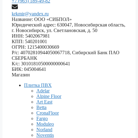
+7 (963) 189-49-82
krkmir@yandex.ru
Название: ООО «СИБПОЛ»
Юридический адрес: 630047, Новосибирская область,
г. Новосибирск, ул. Светлановская, д. 50
ИНН: 5402067981
КПП: 540201001
ОГРН: 1215400030669
Р/с: 40702810944050067718, Сибирский Банк ПАО
СБЕРБАНК
К/с: 30101810500000000641
БИК: 045004641
Магазин
Плитка ПВХ
Adelar
Alpine Floor
Art East
Betta
CronaFloor
Fargo
Moduleo
Norland
Noventis