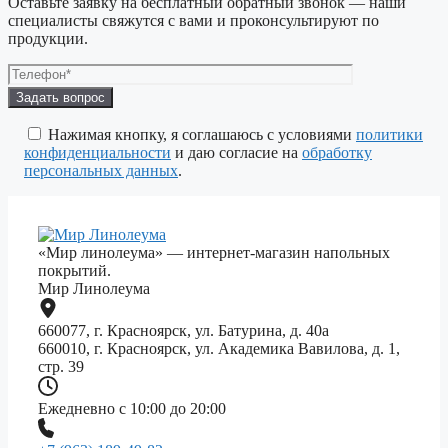
Оставьте заявку на бесплатный обратный звонок — наши
специалисты свяжутся с вами и проконсультируют по
продукции.
Оставьте
это
поле
Нажимая кнопку, я соглашаюсь с условиями
политики
пустым.
конфиденциальности
и даю согласие на
обработку
персональных данных
.
«Мир линолеума» — интернет-магазин напольных
покрытий.
Мир Линолеума
660077, г. Красноярск, ул. Батурина, д. 40а
660010, г. Красноярск, ул. Академика Вавилова, д. 1,
стр. 39
Ежедневно с 10:00 до 20:00