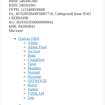
ИНН: 5402067981
КПП: 540201001
ОГРН: 1215400030669
Р/с: 40702810944050067718, Сибирский Банк ПАО
СБЕРБАНК
К/с: 30101810500000000641
БИК: 045004641
Магазин
Плитка ПВХ
Adelar
Alpine Floor
Art East
Betta
CronaFloor
Fargo
Moduleo
Norland
Noventis
OFFWOOD
Royce
Tarkett
VINILAM
Zeta