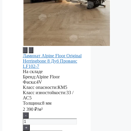
Ламинат Alpine Floor Original
Herringbone 8 Дуб Прованс
LF102-7
На складе
Бренд:
Alpine Floor
Фаска:
4V
Класс опасности:
КМ5
Класс изностойкости:
33 /
АС5
Толщина:
8 мм
2 390
₽/м²
-
+