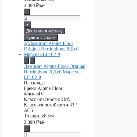
2 390
₽/м²
-
+
Добавить в корзину
Купить в 1 клик
Ламинат Alpine Floor Original
Herringbone 8 Дуб Марсель
LF102-9
На складе
Бренд:
Alpine Floor
Фаска:
4V
Класс опасности:
КМ5
Класс изностойкости:
33 /
АС5
Толщина:
8 мм
2 390
₽/м²
-