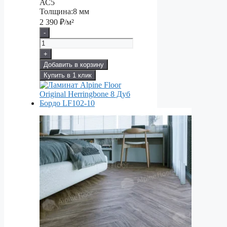
АС5
Толщина:
8 мм
2 390
₽/м²
-
+
Добавить в корзину
Купить в 1 клик