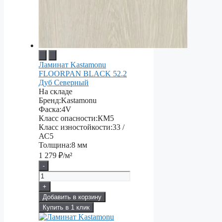
Ламинат Kastamonu
FLOORPAN BLACK 52.2
Дуб Северный
На складе
Бренд:
Kastamonu
Фаска:
4V
Класс опасности:
КМ5
Класс изностойкости:
33 /
АС5
Толщина:
8 мм
1 279
₽/м²
-
+
Добавить в корзину
Купить в 1 клик