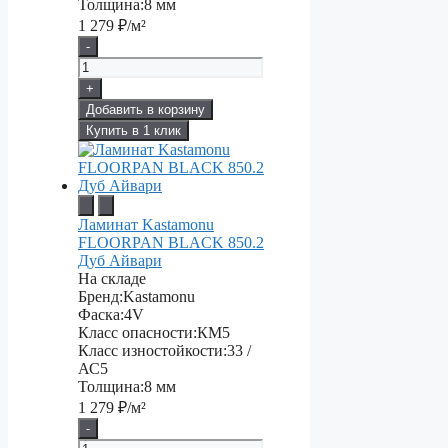
Толщина:
8 мм
1 279
₽/м²
-
+
Добавить в корзину
Купить в 1 клик
Ламинат Kastamonu
FLOORPAN BLACK 850.2
Дуб Айвари
На складе
Бренд:
Kastamonu
Фаска:
4V
Класс опасности:
КМ5
Класс изностойкости:
33 /
АС5
Толщина:
8 мм
1 279
₽/м²
-