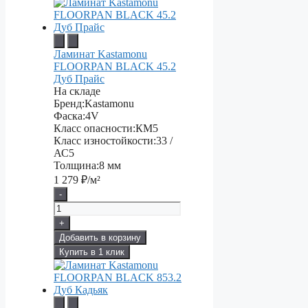
Ламинат Kastamonu
FLOORPAN BLACK 45.2
Дуб Прайс
На складе
Бренд:
Kastamonu
Фаска:
4V
Класс опасности:
КМ5
Класс изностойкости:
33 /
АС5
Толщина:
8 мм
1 279
₽/м²
-
+
Добавить в корзину
Купить в 1 клик