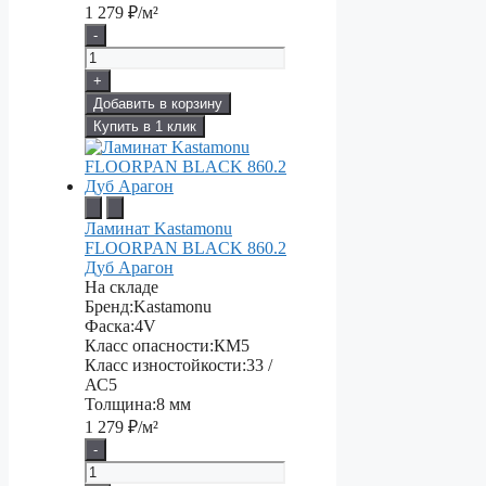
1 279
₽/м²
-
+
Добавить в корзину
Купить в 1 клик
Ламинат Kastamonu
FLOORPAN BLACK 860.2
Дуб Арагон
На складе
Бренд:
Kastamonu
Фаска:
4V
Класс опасности:
КМ5
Класс изностойкости:
33 /
АС5
Толщина:
8 мм
1 279
₽/м²
-