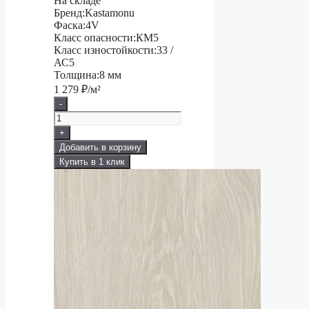
На складе
Бренд:
Kastamonu
Фаска:
4V
Класс опасности:
КМ5
Класс изностойкости:
33 /
АС5
Толщина:
8 мм
1 279
₽/м²
-
+
Добавить в корзину
Купить в 1 клик