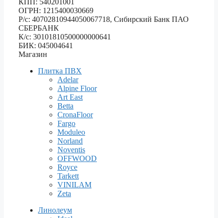
КПП: 540201001
ОГРН: 1215400030669
Р/с: 40702810944050067718, Сибирский Банк ПАО
СБЕРБАНК
К/с: 30101810500000000641
БИК: 045004641
Магазин
Плитка ПВХ
Adelar
Alpine Floor
Art East
Betta
CronaFloor
Fargo
Moduleo
Norland
Noventis
OFFWOOD
Royce
Tarkett
VINILAM
Zeta
Линолеум