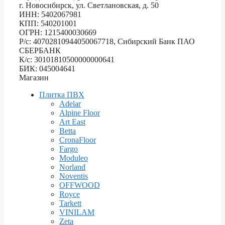
г. Новосибирск, ул. Светлановская, д. 50
ИНН: 5402067981
КПП: 540201001
ОГРН: 1215400030669
Р/с: 40702810944050067718, Сибирский Банк ПАО
СБЕРБАНК
К/с: 30101810500000000641
БИК: 045004641
Магазин
Плитка ПВХ
Adelar
Alpine Floor
Art East
Betta
CronaFloor
Fargo
Moduleo
Norland
Noventis
OFFWOOD
Royce
Tarkett
VINILAM
Zeta