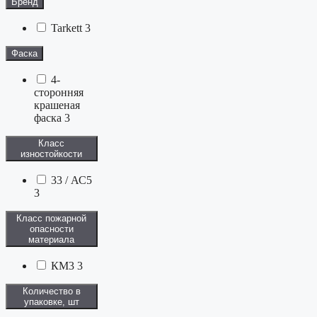
Бренд
Tarkett
3
Фаска
4-
сторонняя
крашеная
фаска
3
Класс
изностойкости
33 / АС5
3
Класс пожарной
опасности
материала
КМ3
3
Количество в
упаковке, шт