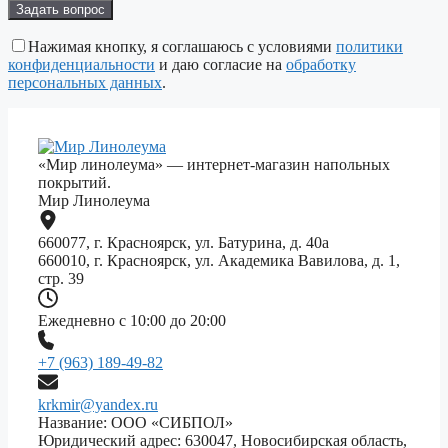
Оставьте
это
поле
Нажимая кнопку, я соглашаюсь с условиями
политики
пустым.
конфиденциальности
и даю согласие на
обработку
персональных данных
.
«Мир линолеума» — интернет-магазин напольных
покрытий.
Мир Линолеума
660077, г. Красноярск, ул. Батурина, д. 40а
660010, г. Красноярск, ул. Академика Вавилова, д. 1,
стр. 39
Ежедневно с 10:00 до 20:00
+7 (963) 189-49-82
krkmir@yandex.ru
Название: ООО «СИБПОЛ»
Юридический адрес: 630047, Новосибирская область,