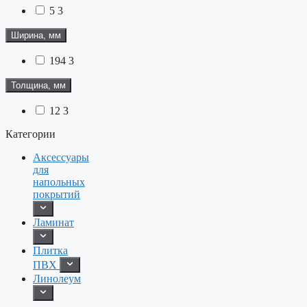
5
3
Ширина, мм
194
3
Толщина, мм
12
3
Категории
Аксессуары
для
напольных
покрытий
Ламинат
Плитка
ПВХ
Линолеум