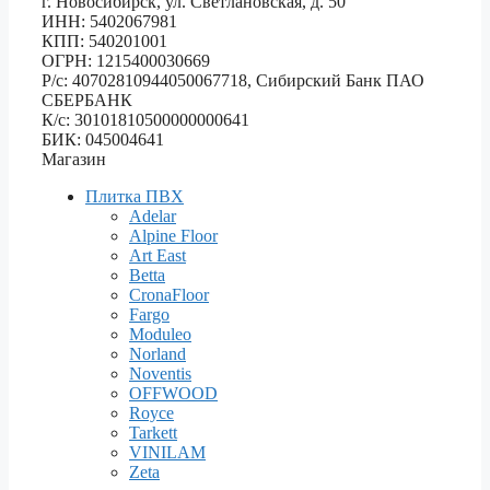
г. Новосибирск, ул. Светлановская, д. 50
ИНН: 5402067981
КПП: 540201001
ОГРН: 1215400030669
Р/с: 40702810944050067718, Сибирский Банк ПАО
СБЕРБАНК
К/с: 30101810500000000641
БИК: 045004641
Магазин
Плитка ПВХ
Adelar
Alpine Floor
Art East
Betta
CronaFloor
Fargo
Moduleo
Norland
Noventis
OFFWOOD
Royce
Tarkett
VINILAM
Zeta