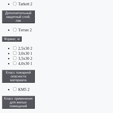
Tarkett
2
Дополнительный
защитный слой,
лак
Титан
2
Формат, м
2,5x30
2
3,0x30
1
3,5x30
2
4,0x30
1
Класс пожарной
опасности
материала
КМ5
2
Класс применения
для жилых
помещений