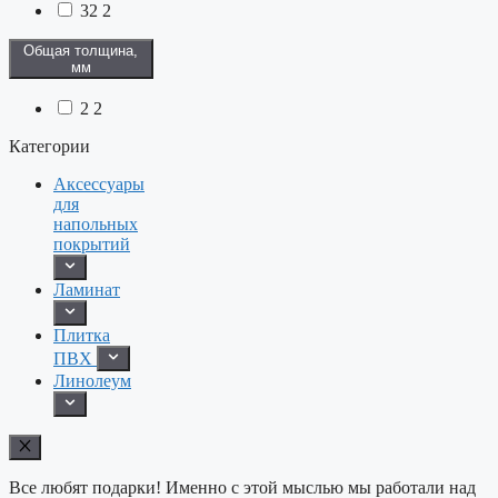
32
2
Общая толщина,
мм
2
2
Категории
Аксессуары
для
напольных
покрытий
Ламинат
Плитка
ПВХ
Линолеум
Все любят подарки! Именно с этой мыслью мы работали над