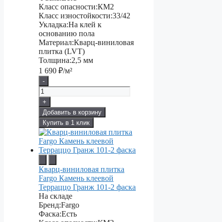
Класс опасности:
КМ2
Класс изностойкости:
33/42
Укладка:
На клей к
основанию пола
Материал:
Кварц-виниловая
плитка (LVT)
Толщина:
2,5 мм
1 690
₽/м²
-
+
Добавить в корзину
Купить в 1 клик
Кварц-виниловая плитка
Fargo Камень клеевой
Терраццо Гранж 101-2 фаска
На складе
Бренд:
Fargo
Фаска:
Есть