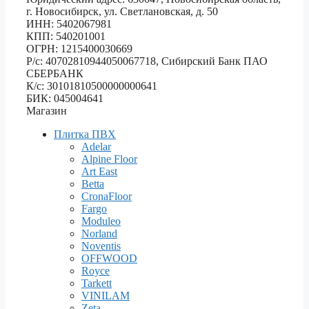
г. Новосибирск, ул. Светлановская, д. 50
ИНН: 5402067981
КПП: 540201001
ОГРН: 1215400030669
Р/с: 40702810944050067718, Сибирский Банк ПАО
СБЕРБАНК
К/с: 30101810500000000641
БИК: 045004641
Магазин
Плитка ПВХ
Adelar
Alpine Floor
Art East
Betta
CronaFloor
Fargo
Moduleo
Norland
Noventis
OFFWOOD
Royce
Tarkett
VINILAM
Zeta