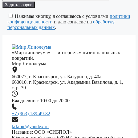
Оставьте
это
поле
Нажимая кнопку, я соглашаюсь с условиями
политики
пустым.
конфиденциальности
и даю согласие на
обработку
персональных данных
.
«Мир линолеума» — интернет-магазин напольных
покрытий.
Мир Линолеума
660077, г. Красноярск, ул. Батурина, д. 40а
660010, г. Красноярск, ул. Академика Вавилова, д. 1,
стр. 39
Ежедневно с 10:00 до 20:00
+7 (963) 189-49-82
krkmir@yandex.ru
Название: ООО «СИБПОЛ»
Юридический адрес: 630047, Новосибирская область,