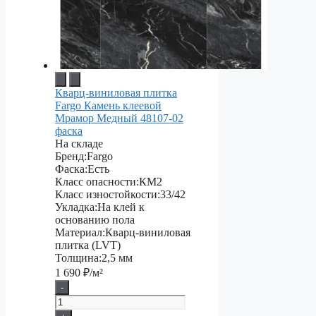
Кварц-виниловая плитка
Fargo Камень клеевой
Мрамор Медный 48107-02
фаска
На складе
Бренд:
Fargo
Фаска:
Есть
Класс опасности:
КМ2
Класс изностойкости:
33/42
Укладка:
На клей к
основанию пола
Материал:
Кварц-виниловая
плитка (LVT)
Толщина:
2,5 мм
1 690
₽/м²
-