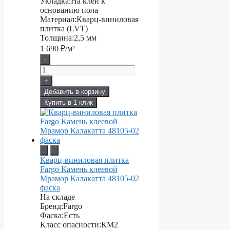
Укладка:
На клей к
основанию пола
Материал:
Кварц-виниловая
плитка (LVT)
Толщина:
2,5 мм
1 690
₽/м²
-
+
Добавить в корзину
Купить в 1 клик
Кварц-виниловая плитка
Fargo Камень клеевой
Мрамор Калакатта 48105-02
фаска
На складе
Бренд:
Fargo
Фаска:
Есть
Класс опасности:
КМ2