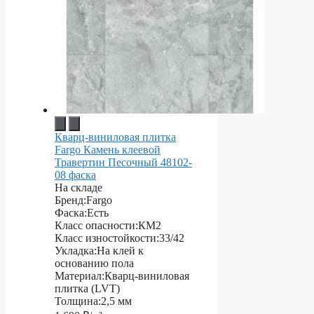
Кварц-виниловая плитка
Fargo Камень клеевой
Травертин Песочный 48102-
08 фаска
На складе
Бренд:
Fargo
Фаска:
Есть
Класс опасности:
КМ2
Класс изностойкости:
33/42
Укладка:
На клей к
основанию пола
Материал:
Кварц-виниловая
плитка (LVT)
Толщина:
2,5 мм