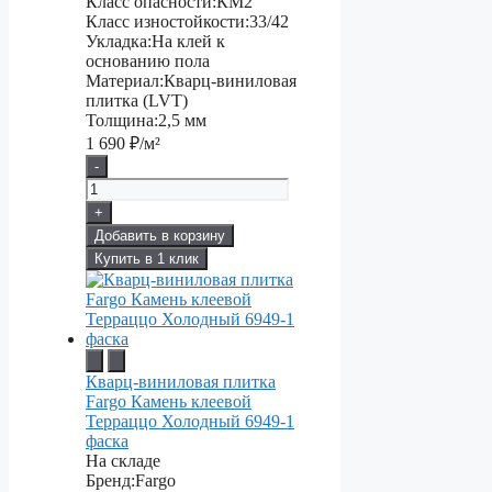
Класс опасности:
КМ2
Класс изностойкости:
33/42
Укладка:
На клей к
основанию пола
Материал:
Кварц-виниловая
плитка (LVT)
Толщина:
2,5 мм
1 690
₽/м²
-
+
Добавить в корзину
Купить в 1 клик
Кварц-виниловая плитка
Fargo Камень клеевой
Терраццо Холодный 6949-1
фаска
На складе
Бренд:
Fargo