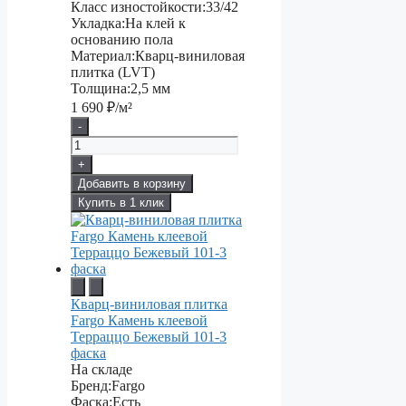
Класс изностойкости:
33/42
Укладка:
На клей к
основанию пола
Материал:
Кварц-виниловая
плитка (LVT)
Толщина:
2,5 мм
1 690
₽/м²
-
+
Добавить в корзину
Купить в 1 клик
Кварц-виниловая плитка
Fargo Камень клеевой
Терраццо Бежевый 101-3
фаска
На складе
Бренд:
Fargo
Фаска:
Есть