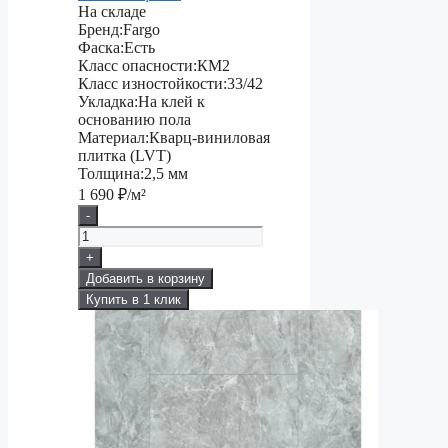
На складе
Бренд:
Fargo
Фаска:
Есть
Класс опасности:
КМ2
Класс изностойкости:
33/42
Укладка:
На клей к
основанию пола
Материал:
Кварц-виниловая
плитка (LVT)
Толщина:
2,5 мм
1 690
₽/м²
-
+
Добавить в корзину
Купить в 1 клик