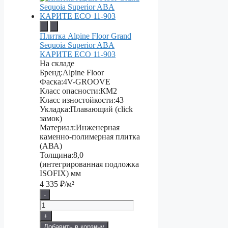
Плитка Alpine Floor Grand
Sequoia Superior ABA
КАРИТЕ ECO 11-903
На складе
Бренд:
Alpine Floor
Фаска:
4V-GROOVE
Класс опасности:
КМ2
Класс изностойкости:
43
Укладка:
Плавающий (click
замок)
Материал:
Инженерная
каменно-полимерная плитка
(АВА)
Толщина:
8,0
(интегрированная подложка
ISOFIX) мм
4 335
₽/м²
-
+
Добавить в корзину