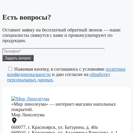
Есть вопросы?
Оставьте заявку на бесплатный обратный звонок — наши
специалисты свяжутся с вами и проконсультируют по
продукции.
Оставьте
это
поле
Нажимая кнопку, я соглашаюсь с условиями
политики
пустым.
конфиденциальности
и даю согласие на
обработку
персональных данных
.
«Мир линолеума» — интернет-магазин напольных
покрытий.
Мир Линолеума
660077, г. Красноярск, ул. Батурина, д. 40а
660010, г. Красноярск, ул. Академика Вавилова, д. 1,