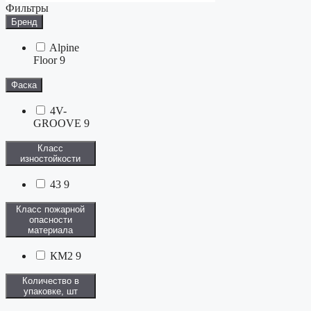
Фильтры
Бренд
Alpine
Floor
9
Фаска
4V-
GROOVE
9
Класс
изностойкости
43
9
Класс пожарной
опасности
материала
КМ2
9
Количество в
упаковке, шт