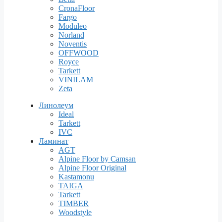
CronaFloor
Fargo
Moduleo
Norland
Noventis
OFFWOOD
Royce
Tarkett
VINILAM
Zeta
Линолеум
Ideal
Tarkett
IVC
Ламинат
AGT
Alpine Floor by Camsan
Alpine Floor Original
Kastamonu
TAIGA
Tarkett
TIMBER
Woodstyle