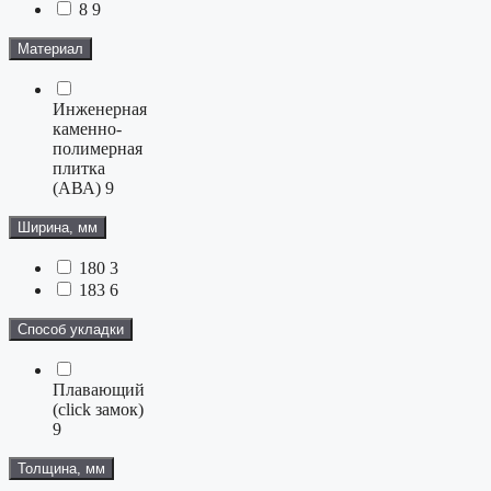
8
9
Материал
Инженерная
каменно-
полимерная
плитка
(АВА)
9
Ширина, мм
180
3
183
6
Способ укладки
Плавающий
(click замок)
9
Толщина, мм