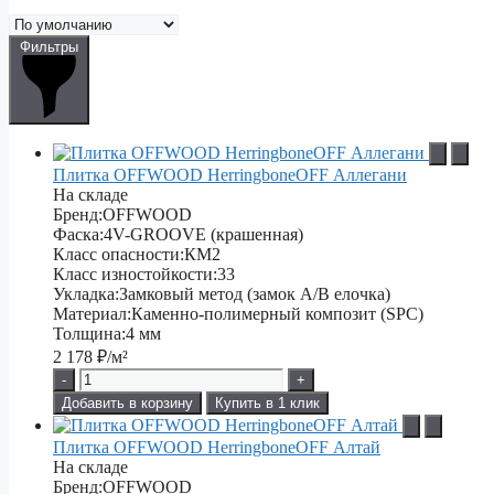
Фильтры
Плитка OFFWOOD HerringboneOFF Аллегани
На складе
Бренд:
OFFWOOD
Фаска:
4V-GROOVE (крашенная)
Класс опасности:
КМ2
Класс изностойкости:
33
Укладка:
Замковый метод (замок А/В елочка)
Материал:
Каменно-полимерный композит (SPC)
Толщина:
4 мм
2 178
₽/м²
-
+
Добавить в корзину
Купить в 1 клик
Плитка OFFWOOD HerringboneOFF Алтай
На складе
Бренд:
OFFWOOD