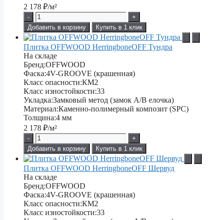
2 178
₽/м²
-
+
Добавить в корзину
Купить в 1 клик
Плитка OFFWOOD HerringboneOFF Тундра
На складе
Бренд:
OFFWOOD
Фаска:
4V-GROOVE (крашенная)
Класс опасности:
КМ2
Класс изностойкости:
33
Укладка:
Замковый метод (замок А/В елочка)
Материал:
Каменно-полимерный композит (SPC)
Толщина:
4 мм
2 178
₽/м²
-
+
Добавить в корзину
Купить в 1 клик
Плитка OFFWOOD HerringboneOFF Шервуд
На складе
Бренд:
OFFWOOD
Фаска:
4V-GROOVE (крашенная)
Класс опасности:
КМ2
Класс изностойкости:
33