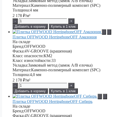
Укладка:
Замковый метод (замок А/В елочка)
Материал:
Каменно-полимерный композит (SPC)
Толщина:
4 мм
2 178
₽/м²
-
+
Добавить в корзину
Купить в 1 клик
Плитка OFFWOOD HerringboneOFF Амазония
На складе
Бренд:
OFFWOOD
Фаска:
4V-GROOVE (крашенная)
Класс опасности:
КМ2
Класс изностойкости:
33
Укладка:
Замковый метод (замок A/B елочка)
Материал:
Каменно-полимерный композит (SPC)
Толщина:
4,0 мм
2 178
₽/м²
-
+
Добавить в корзину
Купить в 1 клик
Плитка OFFWOOD HerringboneOFF Сибирь
На складе
Бренд:
OFFWOOD
Фаска:
4V-GROOVE (крашенная)