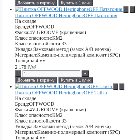
Добавить в корзину
Купить в 1 клик
Плитка OFFWOOD HerringboneOFF Патагония
На складе
Бренд:
OFFWOOD
Фаска:
4V-GROOVE (крашенная)
Класс опасности:
КМ2
Класс изностойкости:
33
Укладка:
Замковый метод (замок А/В елочка)
Материал:
Каменно-полимерный композит (SPC)
Толщина:
4 мм
2 178
₽/м²
-
+
Добавить в корзину
Купить в 1 клик
Плитка OFFWOOD HerringboneOFF Тайга
На складе
Бренд:
OFFWOOD
Фаска:
4V-GROOVE (крашенная)
Класс опасности:
КМ2
Класс изностойкости:
33
Укладка:
Замковый метод (замок А/В елочка)
Материал:
Каменно-полимерный композит (SPC)
Толщина:
4 мм