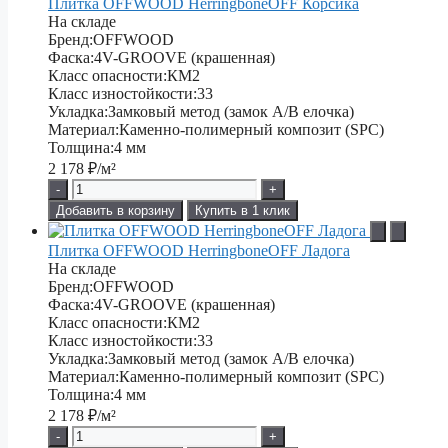
Плитка OFFWOOD HerringboneOFF Корсика
На складе
Бренд:
OFFWOOD
Фаска:
4V-GROOVE (крашенная)
Класс опасности:
КМ2
Класс изностойкости:
33
Укладка:
Замковый метод (замок А/В елочка)
Материал:
Каменно-полимерный композит (SPC)
Толщина:
4 мм
2 178
₽/м²
-
+
Добавить в корзину
Купить в 1 клик
Плитка OFFWOOD HerringboneOFF Ладога
На складе
Бренд:
OFFWOOD
Фаска:
4V-GROOVE (крашенная)
Класс опасности:
КМ2
Класс изностойкости:
33
Укладка:
Замковый метод (замок А/В елочка)
Материал:
Каменно-полимерный композит (SPC)
Толщина:
4 мм
2 178
₽/м²
-
+