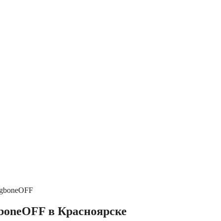
gboneOFF
oneOFF в Красноярске