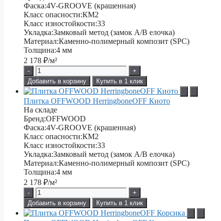
Фаска:
4V-GROOVE (крашенная)
Класс опасности:
КМ2
Класс изностойкости:
33
Укладка:
Замковый метод (замок А/В елочка)
Материал:
Каменно-полимерный композит (SPC)
Толщина:
4 мм
2 178
₽/м²
-
+
Добавить в корзину
Купить в 1 клик
Плитка OFFWOOD HerringboneOFF Киото
На складе
Бренд:
OFFWOOD
Фаска:
4V-GROOVE (крашенная)
Класс опасности:
КМ2
Класс изностойкости:
33
Укладка:
Замковый метод (замок А/В елочка)
Материал:
Каменно-полимерный композит (SPC)
Толщина:
4 мм
2 178
₽/м²
-
+
Добавить в корзину
Купить в 1 клик