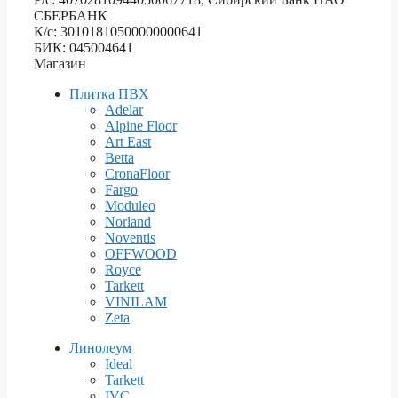
СБЕРБАНК
К/с: 30101810500000000641
БИК: 045004641
Магазин
Плитка ПВХ
Adelar
Alpine Floor
Art East
Betta
CronaFloor
Fargo
Moduleo
Norland
Noventis
OFFWOOD
Royce
Tarkett
VINILAM
Zeta
Линолеум
Ideal
Tarkett
IVC