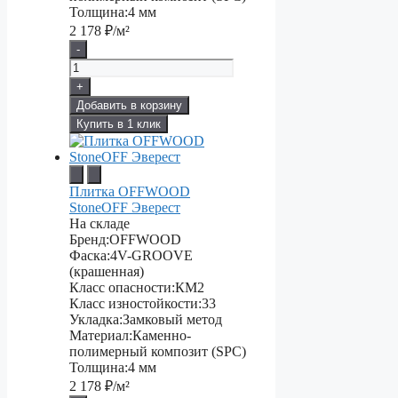
Толщина:
4 мм
2 178
₽/м²
-
+
Добавить в корзину
Купить в 1 клик
Плитка OFFWOOD
StoneOFF Эверест
На складе
Бренд:
OFFWOOD
Фаска:
4V-GROOVE
(крашенная)
Класс опасности:
КМ2
Класс изностойкости:
33
Укладка:
Замковый метод
Материал:
Каменно-
полимерный композит (SPC)
Толщина:
4 мм
2 178
₽/м²