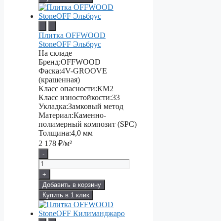
Плитка OFFWOOD
StoneOFF Эльбрус
На складе
Бренд:
OFFWOOD
Фаска:
4V-GROOVE
(крашенная)
Класс опасности:
КМ2
Класс изностойкости:
33
Укладка:
Замковый метод
Материал:
Каменно-
полимерный композит (SPC)
Толщина:
4,0 мм
2 178
₽/м²
-
+
Добавить в корзину
Купить в 1 клик