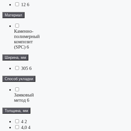
12
6
Материал
Каменно-
полимерный
композит
(SPC)
6
Ширина, мм
305
6
Способ укладки
Замковый
метод
6
Толщина, мм
4
2
4,0
4