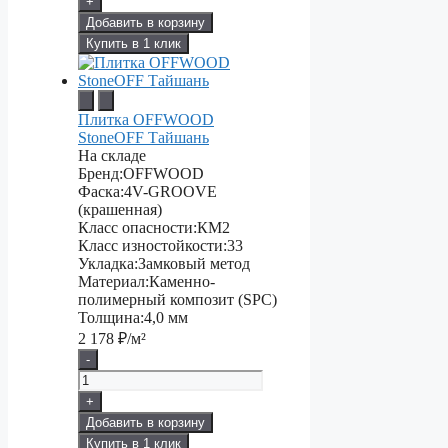
+
Добавить в корзину
Купить в 1 клик
Плитка OFFWOOD
StoneOFF Тайшань
На складе
Бренд:
OFFWOOD
Фаска:
4V-GROOVE
(крашенная)
Класс опасности:
КМ2
Класс изностойкости:
33
Укладка:
Замковый метод
Материал:
Каменно-
полимерный композит (SPC)
Толщина:
4,0 мм
2 178
₽/м²
-
+
Добавить в корзину
Купить в 1 клик