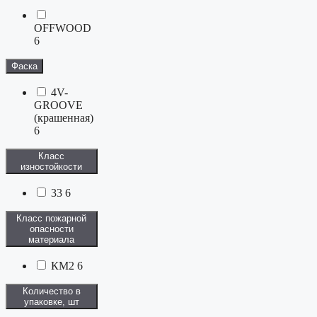
OFFWOOD
6
Фаска
4V-
GROOVE
(крашенная)
6
Класс
изностойкости
33
6
Класс пожарной
опасности
материала
КМ2
6
Количество в
упаковке, шт