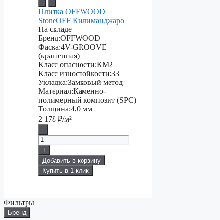
Плитка OFFWOOD
StoneOFF Килиманджаро
На складе
Бренд:
OFFWOOD
Фаска:
4V-GROOVE
(крашенная)
Класс опасности:
КМ2
Класс изностойкости:
33
Укладка:
Замковый метод
Материал:
Каменно-
полимерный композит (SPC)
Толщина:
4,0 мм
2 178
₽/м²
-
+
Добавить в корзину
Купить в 1 клик
Фильтры
Бренд