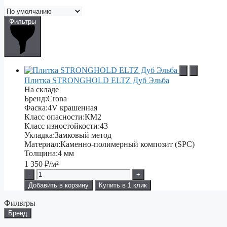
Фильтры
Плитка STRONGHOLD ELTZ Дуб Эльба
На складе
Бренд:
Crona
Фаска:
4V крашенная
Класс опасности:
КМ2
Класс изностойкости:
43
Укладка:
Замковый метод
Материал:
Каменно-полимерный композит (SPC)
Толщина:
4 мм
1 350
₽/м²
-
+
Добавить в корзину
Купить в 1 клик
Фильтры
Бренд