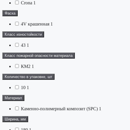
Crona
1
Фаска
4V крашенная
1
Класс изностойкости
43
1
Класс пожарной опасности материала
КМ2
1
Количество в упаковке, шт
10
1
Материал
Каменно-полимерный композит (SPC)
1
Ширина, мм
180
1