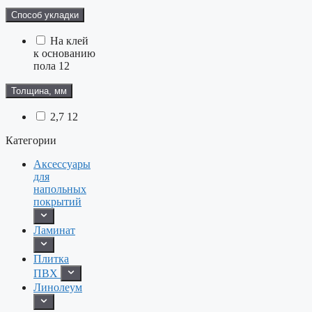
Способ укладки
На клей
к основанию
пола
12
Толщина, мм
2,7
12
Категории
Аксессуары
для
напольных
покрытий
Ламинат
Плитка
ПВХ
Линолеум