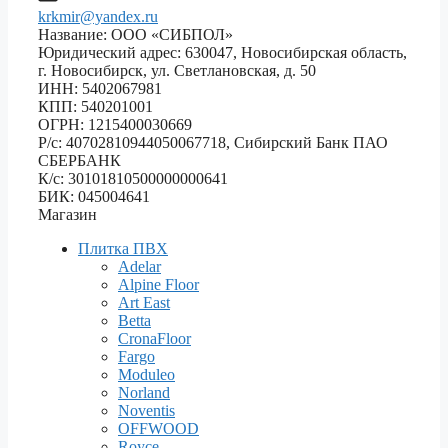
krkmir@yandex.ru
Название: ООО «СИБПОЛ»
Юридический адрес: 630047, Новосибирская область,
г. Новосибирск, ул. Светлановская, д. 50
ИНН: 5402067981
КПП: 540201001
ОГРН: 1215400030669
Р/с: 40702810944050067718, Сибирский Банк ПАО
СБЕРБАНК
К/с: 30101810500000000641
БИК: 045004641
Магазин
Плитка ПВХ
Adelar
Alpine Floor
Art East
Betta
CronaFloor
Fargo
Moduleo
Norland
Noventis
OFFWOOD
Royce