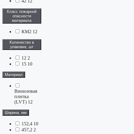
42
12
Класс пожарной
опасности
материала
КМ2
12
Количество в
упаковке, шт
12
2
15
10
Материал
Виниловая
плитка
(LVT)
12
Ширина, мм
152,4
10
457,2
2