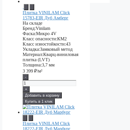
Плитка VINILAM Click
15783-EIR Дуб Амберг
На складе
Бренд:
Vinilam
Фаска:
Микро 4V
Класс опасности:
КМ2
Класс изностойкости:
43
Укладка:
Замковый метод
Материал:
Кварц-виниловая
плитка (LVT)
Толщина:
3,7 мм
3 399
₽/м²
-
+
Добавить в корзину
Купить в 1 клик
Плитка VINILAM Click
18222-EIR Дуб Марбург