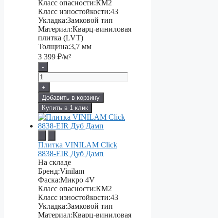
Класс опасности:
КМ2
Класс изностойкости:
43
Укладка:
Замковой тип
Материал:
Кварц-виниловая
плитка (LVT)
Толщина:
3,7 мм
3 399
₽/м²
-
+
Добавить в корзину
Купить в 1 клик
Плитка VINILAM Click
8838-EIR Дуб Дамп
На складе
Бренд:
Vinilam
Фаска:
Микро 4V
Класс опасности:
КМ2
Класс изностойкости:
43
Укладка:
Замковой тип
Материал:
Кварц-виниловая