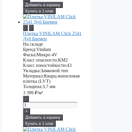
Добавить в корзину
Купить в 1 клик
Плитка VINILAM Click 2541
Дуб Бремен
На складе
Бренд:
Vinilam
Фаска:
Микро 4V
Класс опасности:
КМ2
Класс изностойкости:
43
Укладка:
Замковой тип
Материал:
Кварц-виниловая
плитка (LVT)
Толщина:
3,7 мм
3 399
₽/м²
-
+
Добавить в корзину
Купить в 1 клик