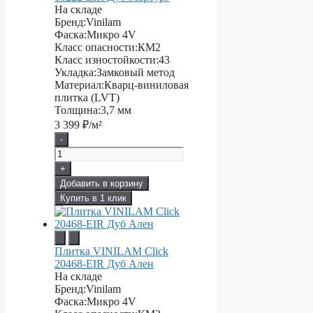
На складе
Бренд:
Vinilam
Фаска:
Микро 4V
Класс опасности:
КМ2
Класс изностойкости:
43
Укладка:
Замковый метод
Материал:
Кварц-виниловая
плитка (LVT)
Толщина:
3,7 мм
3 399
₽/м²
-
+
Добавить в корзину
Купить в 1 клик
Плитка VINILAM Click
20468-EIR Дуб Ален
На складе
Бренд:
Vinilam
Фаска:
Микро 4V