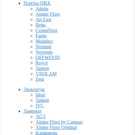
Плитка ПВХ
Adelar
Alpine Floor
Art East
Betta
CronaFloor
Fargo
Moduleo
Norland
Noventis
OFFWOOD
Royce
Tarkett
VINILAM
Zeta
Линолеум
Ideal
Tarkett
IVC
Ламинат
AGT
Alpine Floor by Camsan
Alpine Floor Original
Kastamonu