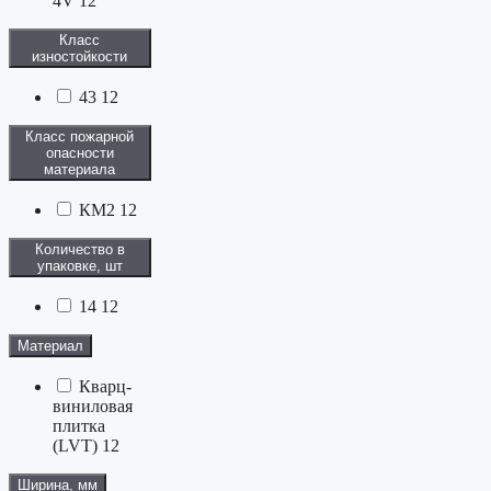
4V
12
Класс
изностойкости
43
12
Класс пожарной
опасности
материала
КМ2
12
Количество в
упаковке, шт
14
12
Материал
Кварц-
виниловая
плитка
(LVT)
12
Ширина, мм