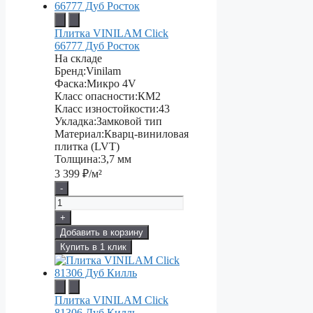
Плитка VINILAM Click
66777 Дуб Росток
На складе
Бренд:
Vinilam
Фаска:
Микро 4V
Класс опасности:
КМ2
Класс изностойкости:
43
Укладка:
Замковой тип
Материал:
Кварц-виниловая
плитка (LVT)
Толщина:
3,7 мм
3 399
₽/м²
-
+
Добавить в корзину
Купить в 1 клик
Плитка VINILAM Click
81306 Дуб Килль