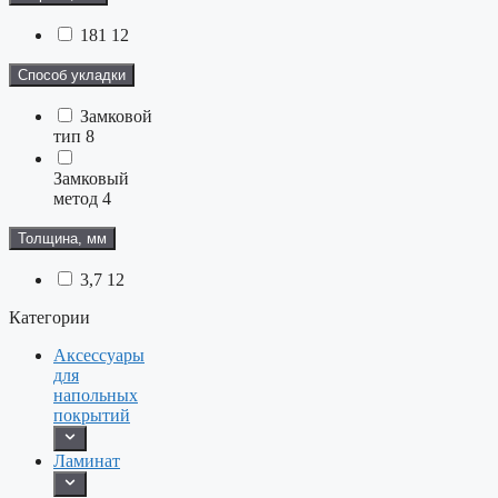
181
12
Способ укладки
Замковой
тип
8
Замковый
метод
4
Толщина, мм
3,7
12
Категории
Аксессуары
для
напольных
покрытий
Ламинат