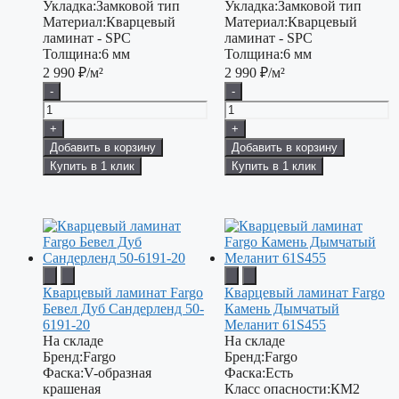
Укладка:
Замковой тип
Укладка:
Замковой тип
Материал:
Кварцевый
Материал:
Кварцевый
ламинат - SPC
ламинат - SPC
Толщина:
6 мм
Толщина:
6 мм
2 990
₽/м²
2 990
₽/м²
-
-
+
+
Добавить в корзину
Добавить в корзину
Купить в 1 клик
Купить в 1 клик
Кварцевый ламинат Fargo
Кварцевый ламинат Fargo
Бевел Дуб Сандерленд 50-
Камень Дымчатый
6191-20
Меланит 61S455
На складе
На складе
Бренд:
Fargo
Бренд:
Fargo
Фаска:
V-образная
Фаска:
Есть
крашеная
Класс опасности:
КМ2