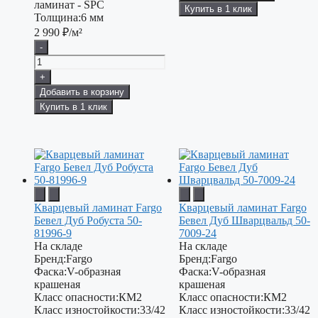
ламинат - SPC
Купить в 1 клик
Толщина:
6 мм
2 990
₽/м²
-
+
Добавить в корзину
Купить в 1 клик
Кварцевый ламинат Fargo
Кварцевый ламинат Fargo
Бевел Дуб Робуста 50-
Бевел Дуб Шварцвальд 50-
81996-9
7009-24
На складе
На складе
Бренд:
Fargo
Бренд:
Fargo
Фаска:
V-образная
Фаска:
V-образная
крашеная
крашеная
Класс опасности:
КМ2
Класс опасности:
КМ2
Класс изностойкости:
33/42
Класс изностойкости:
33/42