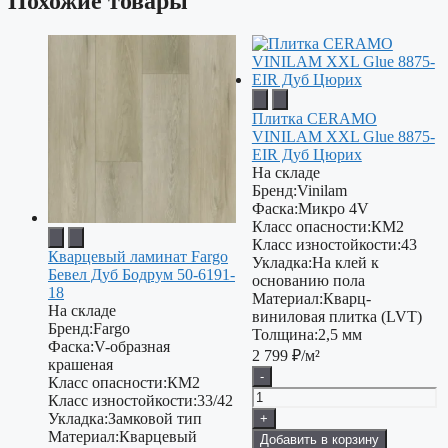
Похожие товары
Плитка CERAMO
VINILAM XXL Glue 8875-
EIR Дуб Цюрих
На складе
Бренд:
Vinilam
Фаска:
Микро 4V
Класс опасности:
КМ2
Класс изностойкости:
43
Кварцевый ламинат Fargo
Укладка:
На клей к
Бевел Дуб Бодрум 50-6191-
основанию пола
18
Материал:
Кварц-
На складе
виниловая плитка (LVT)
Бренд:
Fargo
Толщина:
2,5 мм
Фаска:
V-образная
2 799
₽/м²
крашеная
-
Класс опасности:
КМ2
Класс изностойкости:
33/42
Укладка:
Замковой тип
+
Материал:
Кварцевый
Добавить в корзину