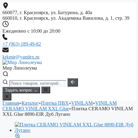
Перейти
к
660077, г. Красноярск, ул. Батурина, д. 40а
содержимому
660010, г. Красноярск, ул. Академика Вавилова, д. 1, стр. 39
Ежедневно с 10:00 до 20:00
+7 (963) 189-49-82
krkmir@yandex.ru
Мир Линолеума
Задать вопрос →
Главная
»
Каталог
»
Плитка ПВХ
»
VINILAM
»
VINILAM
CERAMO VINILAM XXL Glue
»
Плитка CERAMO VINILAM
XXL Glue 8890-EIR Дуб Лугано