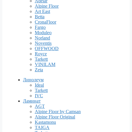
Adelar
Alpine Floor
Art East
Betta
CronaFloor
Fargo
Moduleo
Norland
Noventis
OFFWOOD
Royce
Tarkett
VINILAM
Zeta
Линолеум
Ideal
Tarkett
IVC
Ламинат
AGT
Alpine Floor by Camsan
Alpine Floor Original
Kastamonu
TAIGA