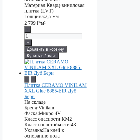
Материал:
Кварц-виниловая
плитка (LVT)
Толщина:
2,5 мм
2 799
₽/м²
-
+
Добавить в корзину
Купить в 1 клик
Плитка CERAMO VINILAM
XXL Glue 8885-EIR Дуб
Берн
На складе
Бренд:
Vinilam
Фаска:
Микро 4V
Класс опасности:
КМ2
Класс изностойкости:
43
Укладка:
На клей к
основанию пола