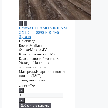
Плитка CERAMO VINILAM
XXL Glue 8890-EIR Дуб
Лугано
На складе
Бренд:
Vinilam
Фаска:
Микро 4V
Класс опасности:
КМ2
Класс изностойкости:
43
Укладка:
На клей к
основанию пола
Материал:
Кварц-виниловая
плитка (LVT)
Толщина:
2,5 мм
2 799
₽/м²
-
+
Добавить в корзину