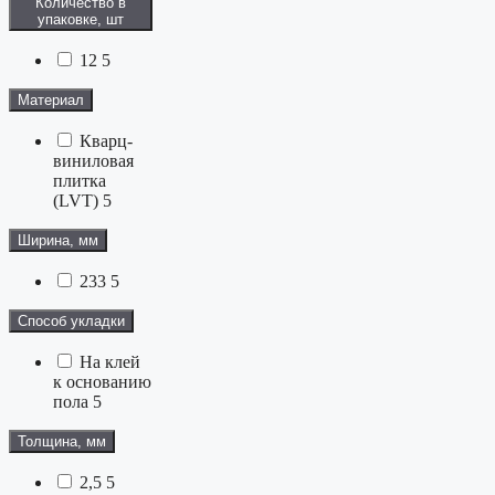
Количество в
упаковке, шт
12
5
Материал
Кварц-
виниловая
плитка
(LVT)
5
Ширина, мм
233
5
Способ укладки
На клей
к основанию
пола
5
Толщина, мм
2,5
5