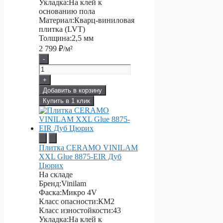
Укладка:
На клей к
основанию пола
Материал:
Кварц-виниловая
плитка (LVT)
Толщина:
2,5 мм
2 799
₽/м²
-
+
Добавить в корзину
Купить в 1 клик
Плитка CERAMO VINILAM
XXL Glue 8875-EIR Дуб
Цюрих
На складе
Бренд:
Vinilam
Фаска:
Микро 4V
Класс опасности:
КМ2
Класс изностойкости:
43
Укладка:
На клей к