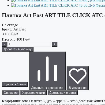
Плитка Art East ART TILE CLICK ATC 
На складе
Бренд:
Art East
3 100
₽/м²
Итого:
3 100
₽/м²
-
+
Добавить в корзину
Купить в 1 клик
Добавить к сравнению
В избранное
Описание
Характеристики
Доставка и оплата
Кварц-виниловая плитка «Дуб Ферран» – это идеальная копия 