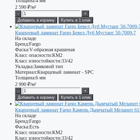
Толщина:
4 мм
2 590
₽/м²
-
+
Добавить в корзину
Купить в 1 клик
Кварцевый ламинат Fargo Бевел Дуб Мустанг 50-7009-7
На складе
Бренд:
Fargo
Фаска:
V-образная крашеная
Класс опасности:
КМ2
Класс изностойкости:
33/42
Укладка:
Замковой тип
Материал:
Кварцевый ламинат - SPC
Толщина:
6 мм
2 990
₽/м²
-
+
Добавить в корзину
Купить в 1 клик
Кварцевый ламинат Fargo Камень Дымчатый Меланит 61
На складе
Бренд:
Fargo
Фаска:
Есть
Класс опасности:
КМ2
Класс изностойкости:
33/42