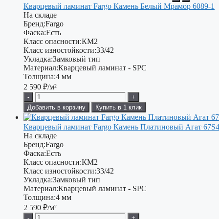
Кварцевый ламинат Fargo Камень Белый Мрамор 6089-1
На складе
Бренд:
Fargo
Фаска:
Есть
Класс опасности:
КМ2
Класс изностойкости:
33/42
Укладка:
Замковый тип
Материал:
Кварцевый ламинат - SPC
Толщина:
4 мм
2 590
₽/м²
-
+
Добавить в корзину
Купить в 1 клик
Кварцевый ламинат Fargo Камень Платиновый Агат 67S
На складе
Бренд:
Fargo
Фаска:
Есть
Класс опасности:
КМ2
Класс изностойкости:
33/42
Укладка:
Замковый тип
Материал:
Кварцевый ламинат - SPC
Толщина:
4 мм
2 590
₽/м²
-
+