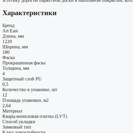
эстетику дорогой паркетной доски в напольном покрытии, кот
Характеристики
Бренд
Art East
Длина, мм
1220
Ширина, мм
180
Фаска
Прокрашенная фаска
Толщина, мм
4
Защитный слой PU
0,5
Количество в упаковке, шт
12
Площадь упаковки, м2
2,64
Материал
Кварц-виниловая плитка (LVT)
Способ укладки
Замковый тип
Класс изностойкости