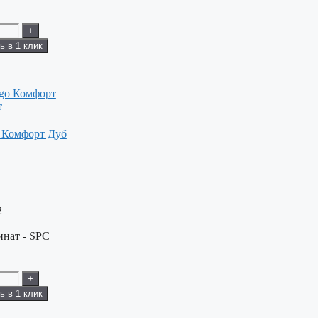
+
ь в 1 клик
 Комфорт Дуб
2
нат - SPC
+
ь в 1 клик