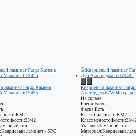
й ламинат Fargo Камень
Кварцевый ламинат Fargo
 Меланит 61S455
Амстердам 67W948 гради
е
На складе
rgo
Бренд:
Fargo
ть
Фаска:
Есть
сности:
КМ2
Класс опасности:
КМ2
остойкости:
33/42
Класс изностойкости:
33/4
Замковый тип
Укладка:
Замковой тип
:
Кварцевый ламинат - SPC
Материал:
Кварцевый лами