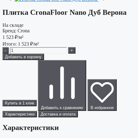
Плитка CronaFloor Nano Дуб Верона
На складе
Бренд:
Crona
1 523
₽/м²
Итого:
1 523
₽/м²
-
+
Добавить в корзину
Купить в 1 клик
Добавить к сравнению
В избранное
Характеристики
Доставка и оплата
Характеристики