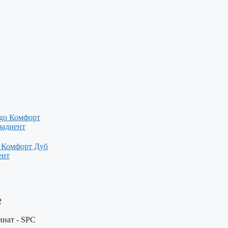
 Комфорт Дуб
ент
2
нат - SPC