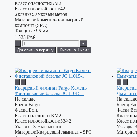
Класс опасности:
КМ2
Класс изностойкости:
42
Укладка:
Замковый метод
Материал:
Каменно-полимерный
композит (SPC)
Толщина:
3,5 мм
1 523
₽/м²
-
+
Добавить в корзину
Купить в 1 клик
Кварцевый ламинат Fargo Камень
Кварцевы
Фисташковый базальт JC 11015-1
Дымчатый
На складе
На склад
Бренд:
Fargo
Бренд:
Fa
Фаска:
Есть
Фаска:
Ес
Класс опасности:
КМ2
Класс опа
Класс изностойкости:
33/42
Класс изн
Укладка:
Замковый тип
Укладка:
Материал:
Кварцевый ламинат - SPC
Материал