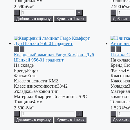
Толщина:
4 мм
Толщина:
2 590
₽/м²
2 590
₽/м
-
+
-
Добавить в корзину
Купить в 1 клик
Добавить
Кварцевый ламинат Fargo Комфорт Дуб
Плитка C
Шанхай 956-01 градиент
На склад
На складе
Бренд:
Cr
Бренд:
Fargo
Фаска:
4V
Фаска:
Есть
Класс опа
Класс опасности:
КМ2
Класс изн
Класс изностойкости:
33/42
Укладка:
Укладка:
Замковой тип
Материал
Материал:
Кварцевый ламинат - SPC
композит
Толщина:
4 мм
Толщина:
2 590
₽/м²
1 523
₽/м
-
+
-
Добавить в корзину
Купить в 1 клик
Добавить