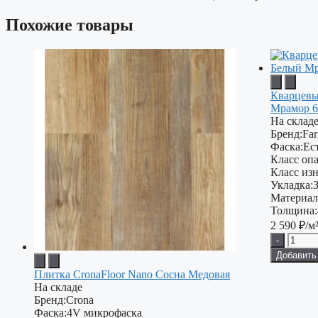
Похожие товары
Кварцевы
Мрамор 6
На склад
Бренд:
Fa
Фаска:
Ес
Класс опа
Класс изн
Укладка:
Материал
Толщина:
2 590
₽/м
-
Добавить
Плитка CronaFloor Nano Сосна Медовая
На складе
Бренд:
Crona
Фаска:
4V микрофаска