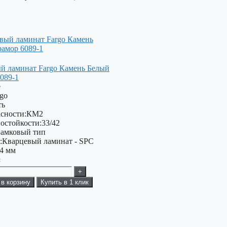
й ламинат Fargo Камень Белый
089-1
е
rgo
ть
сности:
КМ2
остойкости:
33/42
Замковый тип
:
Кварцевый ламинат - SPC
4 мм
²
+
 в корзину
Купить в 1 клик