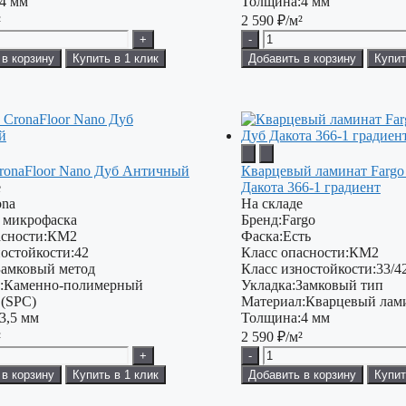
4 мм
Толщина:
4 мм
²
2 590
₽/м²
+
-
 в корзину
Купить в 1 клик
Добавить в корзину
Купит
ronaFloor Nano Дуб Античный
Кварцевый ламинат Fargo
е
Дакота 366-1 градиент
ona
На складе
 микрофаска
Бренд:
Fargo
сности:
КМ2
Фаска:
Есть
остойкости:
42
Класс опасности:
КМ2
Замковый метод
Класс изностойкости:
33/4
:
Каменно-полимерный
Укладка:
Замковый тип
 (SPC)
Материал:
Кварцевый лами
3,5 мм
Толщина:
4 мм
²
2 590
₽/м²
+
-
 в корзину
Купить в 1 клик
Добавить в корзину
Купит