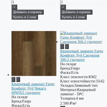
+
+
Добавить в корзину
Добавить в корзину
Купить в 1 клик
Купить в 1 клик
Кварцевый ламинат Fargo
Комфорт Дуб Сардиния
366-2 градиент
На складе
Бренд:
Fargo
Фаска:
Есть
Класс опасности:
КМ2
Класс изностойкости:
33/42
Кварцевый ламинат Fargo
Укладка:
Замковый тип
Комфорт Дуб Чикаго
Материал:
Кварцевый
69W921 градиент
ламинат - SPC
На складе
Толщина:
4 мм
Бренд:
Fargo
2 590
₽/м²
Фаска:
Есть