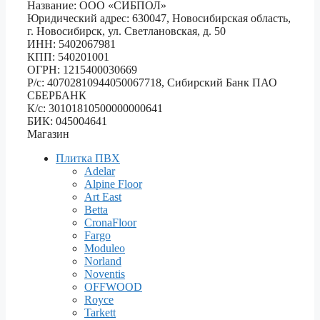
Название: ООО «СИБПОЛ»
Юридический адрес: 630047, Новосибирская область,
г. Новосибирск, ул. Светлановская, д. 50
ИНН: 5402067981
КПП: 540201001
ОГРН: 1215400030669
Р/с: 40702810944050067718, Сибирский Банк ПАО
СБЕРБАНК
К/с: 30101810500000000641
БИК: 045004641
Магазин
Плитка ПВХ
Adelar
Alpine Floor
Art East
Betta
CronaFloor
Fargo
Moduleo
Norland
Noventis
OFFWOOD
Royce
Tarkett