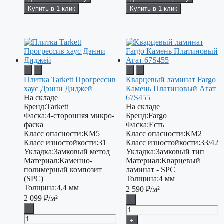
Купить в 1 клик
Купить в 1 клик
Плитка Tarkett Прогрессив
Кварцевый ламинат Fargo
хаус Дэнни Диджей
Камень Платиновый Агат
На складе
67S455
Бренд:
Tarkett
На складе
Фаска:
4-сторонняя микро-
Бренд:
Fargo
фаска
Фаска:
Есть
Класс опасности:
КМ5
Класс опасности:
КМ2
Класс изностойкости:
31
Класс изностойкости:
33/42
Укладка:
Замковый метод
Укладка:
Замковый тип
Материал:
Каменно-
Материал:
Кварцевый
полимерный композит
ламинат - SPC
(SPC)
Толщина:
4 мм
Толщина:
4,4 мм
2 590
₽/м²
2 099
₽/м²
-
-
+