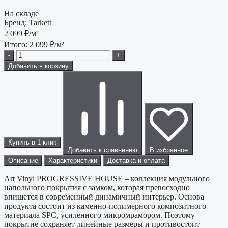
На складе
Бренд:
Tarkett
2 099
₽/м²
Итого:
2 099
₽/м²
-
+
Добавить в корзину
Купить в 1 клик
Добавить к сравнению
В избранное
Описание
Характеристики
Доставка и оплата
Art Vinyl PROGRESSIVE HOUSE – коллекция модульного
напольного покрытия с замком, которая превосходно
впишется в современный динамичный интерьер. Основа
продукта состоит из каменно-полимерного композитного
материала SPC, усиленного микромрамором. Поэтому
покрытие сохраняет линейные размеры и противостоит