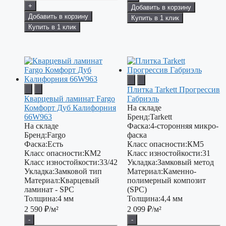
+
Добавить в корзину
Добавить в корзину
Купить в 1 клик
Купить в 1 клик
Плитка Tarkett Прогрессив
Кварцевый ламинат Fargo
Габриэль
Комфорт Дуб Калифорния
На складе
66W963
Бренд:
Tarkett
На складе
Фаска:
4-сторонняя микро-
Бренд:
Fargo
фаска
Фаска:
Есть
Класс опасности:
КМ5
Класс опасности:
КМ2
Класс изностойкости:
31
Класс изностойкости:
33/42
Укладка:
Замковый метод
Укладка:
Замковой тип
Материал:
Каменно-
Материал:
Кварцевый
полимерный композит
ламинат - SPC
(SPC)
Толщина:
4 мм
Толщина:
4,4 мм
2 590
₽/м²
2 099
₽/м²
-
-