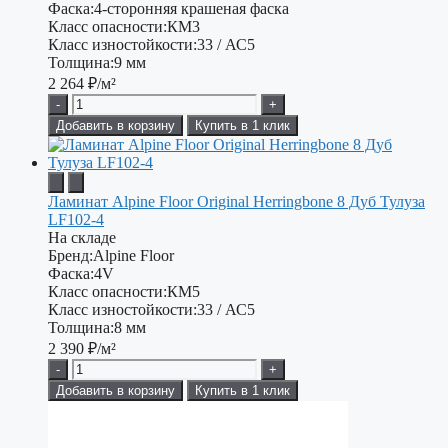
Фаска:
4-сторонняя крашеная фаска
Класс опасности:
КМ3
Класс изностойкости:
33 / АС5
Толщина:
9 мм
2 264
₽/м²
-
+
Добавить в корзину
Купить в 1 клик
Ламинат Alpine Floor Original Herringbone 8 Дуб Тулуза
LF102-4
На складе
Бренд:
Alpine Floor
Фаска:
4V
Класс опасности:
КМ5
Класс изностойкости:
33 / АС5
Толщина:
8 мм
2 390
₽/м²
-
+
Добавить в корзину
Купить в 1 клик