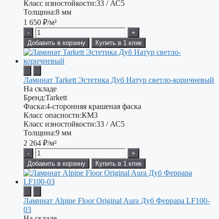
Класс изностойкости:
33 / АС5
Толщина:
8 мм
1 650
₽/м²
-
+
Добавить в корзину
Купить в 1 клик
Ламинат Tarkett Эстетика Дуб Натур светло-коричневый
На складе
Бренд:
Tarkett
Фаска:
4-сторонняя крашеная фаска
Класс опасности:
КМ3
Класс изностойкости:
33 / АС5
Толщина:
9 мм
2 264
₽/м²
-
+
Добавить в корзину
Купить в 1 клик
Ламинат Alpine Floor Original Aura Дуб Феррара LF100-
03
На складе