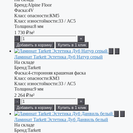
Бренд:
Alpine Floor
Фаска:
4V
Класс опасности:
КМ5
Класс изностойкости:
33 / АС5
Толщина:
8 мм
1 730
₽/м²
-
+
Добавить в корзину
Купить в 1 клик
Ламинат Tarkett Эстетика Дуб Натур серый
На складе
Бренд:
Tarkett
Фаска:
4-сторонняя крашеная фаска
Класс опасности:
КМ3
Класс изностойкости:
33 / АС5
Толщина:
9 мм
2 264
₽/м²
-
+
Добавить в корзину
Купить в 1 клик
Ламинат Tarkett Эстетика Дуб Данвиль белый
На складе
Бренд:
Tarkett