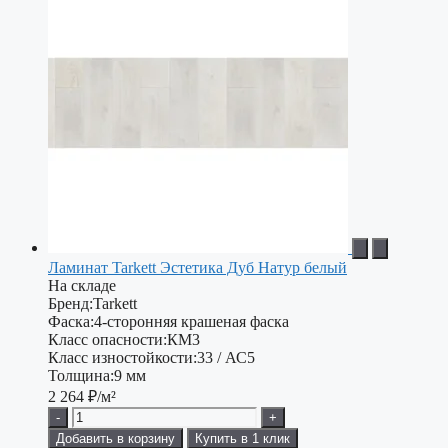
Ламинат Tarkett Эстетика Дуб Натур белый
На складе
Бренд:
Tarkett
Фаска:
4-сторонняя крашеная фаска
Класс опасности:
КМ3
Класс изностойкости:
33 / АС5
Толщина:
9 мм
2 264
₽/м²
-
+
Добавить в корзину
Купить в 1 клик