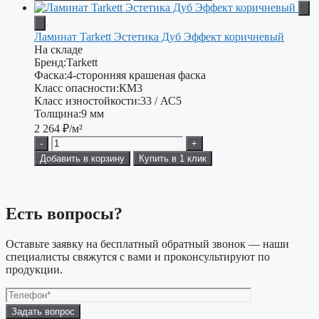
Ламинат Tarkett Эстетика Дуб Эффект коричневый
На складе
Бренд:
Tarkett
Фаска:
4-сторонняя крашеная фаска
Класс опасности:
КМ3
Класс изностойкости:
33 / АС5
Толщина:
9 мм
2 264
₽/м²
-
+
Добавить в корзину
Купить в 1 клик
Есть вопросы?
Оставьте заявку на бесплатный обратный звонок — наши
специалисты свяжутся с вами и проконсультируют по
продукции.
Оставьте