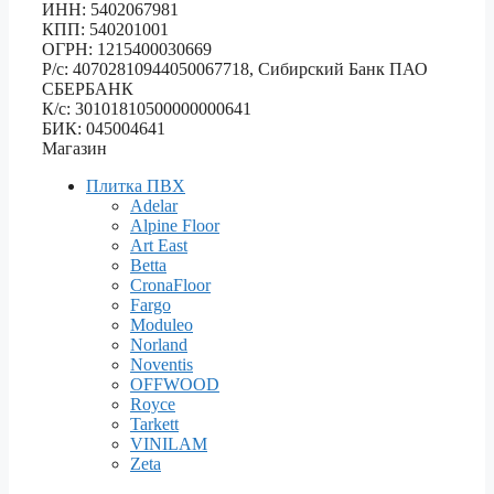
ИНН: 5402067981
КПП: 540201001
ОГРН: 1215400030669
Р/с: 40702810944050067718, Сибирский Банк ПАО
СБЕРБАНК
К/с: 30101810500000000641
БИК: 045004641
Магазин
Плитка ПВХ
Adelar
Alpine Floor
Art East
Betta
CronaFloor
Fargo
Moduleo
Norland
Noventis
OFFWOOD
Royce
Tarkett
VINILAM
Zeta