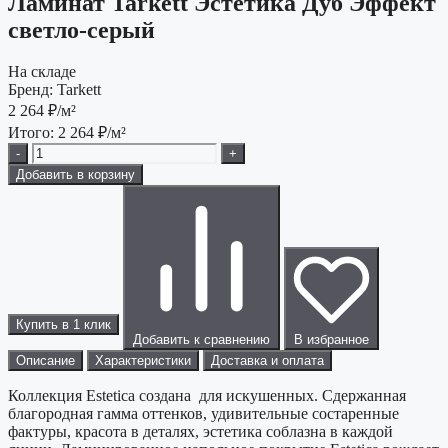
Ламинат Tarkett Эстетика Дуб Эффект
светло-серый
На складе
Бренд:
Tarkett
2 264
₽/м²
Итого:
2 264
₽/м²
-
+
Добавить в корзину
Купить в 1 клик
Добавить к сравнению
В избранное
Описание
Характеристики
Доставка и оплата
Коллекция Estetica создана для искушенных. Сдержанная
благородная гамма оттенков, удивительные состаренные
фактуры, красота в деталях, эстетика соблазна в каждой