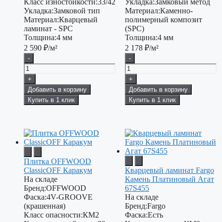
Класс изностойкости:
33/42
Укладка:
Замковый метод
Укладка:
Замковой тип
Материал:
Каменно-
Материал:
Кварцевый
полимерный композит
ламинат - SPC
(SPC)
Толщина:
4 мм
Толщина:
4 мм
2 590
₽/м²
2 178
₽/м²
-
-
+
+
Добавить в корзину
Добавить в корзину
Купить в 1 клик
Купить в 1 клик
Плитка OFFWOOD
ClassicOFF Каракум
Кварцевый ламинат Fargo
На складе
Камень Платиновый Агат
Бренд:
OFFWOOD
67S455
Фаска:
4V-GROOVE
На складе
(крашенная)
Бренд:
Fargo
Класс опасности:
КМ2
Фаска:
Есть