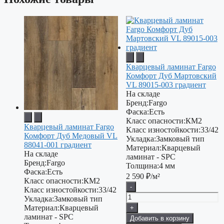
Кварцевый ламинат Fargo
Комфорт Дуб Мартовский
VL 89015-003 градиент
На складе
Бренд:
Fargo
Фаска:
Есть
Класс опасности:
КМ2
Кварцевый ламинат Fargo
Класс изностойкости:
33/42
Комфорт Дуб Медовый VL
Укладка:
Замковый тип
88041-001 градиент
Материал:
Кварцевый
На складе
ламинат - SPC
Бренд:
Fargo
Толщина:
4 мм
Фаска:
Есть
2 590
₽/м²
Класс опасности:
КМ2
-
Класс изностойкости:
33/42
Укладка:
Замковый тип
Материал:
Кварцевый
+
ламинат - SPC
Добавить в корзину