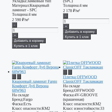
Укладка:
Замковый тип
(SPC)
Материал:
Кварцевый
Толщина:
4 мм
ламинат - SPC
2 178
₽/м²
Толщина:
4 мм
-
2 590
₽/м²
-
+
Добавить в корзину
+
Купить в 1 клик
Добавить в корзину
Купить в 1 клик
Плитка OFFWOOD
Кварцевый ламинат Fargo
ClassicOFF Такламакан
Комфорт Дуб Верона
На складе
68W963
Бренд:
OFFWOOD
На складе
Фаска:
4V-GROOVE
Бренд:
Fargo
(крашенная)
Фаска:
Есть
Класс опасности:
КМ2
Класс опасности:
КМ2
Класс изностойкости:
33