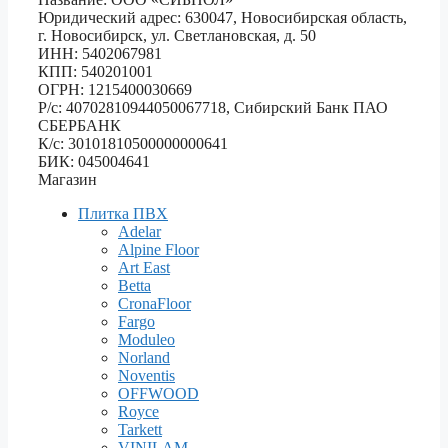
Юридический адрес: 630047, Новосибирская область,
г. Новосибирск, ул. Светлановская, д. 50
ИНН: 5402067981
КПП: 540201001
ОГРН: 1215400030669
Р/с: 40702810944050067718, Сибирский Банк ПАО
СБЕРБАНК
К/с: 30101810500000000641
БИК: 045004641
Магазин
Плитка ПВХ
Adelar
Alpine Floor
Art East
Betta
CronaFloor
Fargo
Moduleo
Norland
Noventis
OFFWOOD
Royce
Tarkett
VINILAM