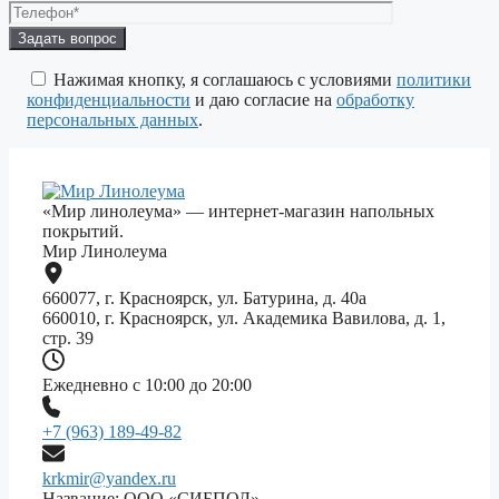
Оставьте
это
поле
Нажимая кнопку, я соглашаюсь с условиями
политики
пустым.
конфиденциальности
и даю согласие на
обработку
персональных данных
.
«Мир линолеума» — интернет-магазин напольных
покрытий.
Мир Линолеума
660077, г. Красноярск, ул. Батурина, д. 40а
660010, г. Красноярск, ул. Академика Вавилова, д. 1,
стр. 39
Ежедневно с 10:00 до 20:00
+7 (963) 189-49-82
krkmir@yandex.ru
Название: ООО «СИБПОЛ»