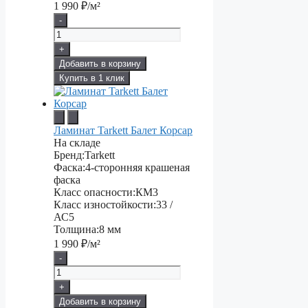
1 990
₽/м²
-
+
Добавить в корзину
Купить в 1 клик
Ламинат Tarkett Балет Корсар
На складе
Бренд:
Tarkett
Фаска:
4-сторонняя крашеная
фаска
Класс опасности:
КМ3
Класс изностойкости:
33 /
АС5
Толщина:
8 мм
1 990
₽/м²
-
+
Добавить в корзину