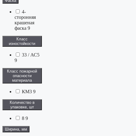
Фаска
4-
сторонняя
крашеная
фаска
9
Класс
изностойкости
33 / АС5
9
Класс пожарной
опасности
материала
КМ3
9
Количество в
упаковке, шт
8
9
Ширина, мм