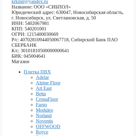
krkmir@yandex.ru
Название: ООО «СИБПОЛ»
Юридический адрес: 630047, Новосибирская область,
г. Новосибирск, ул. Светлановская, д. 50
ИНН: 5402067981
КПП: 540201001
ОГРН: 1215400030669
Р/с: 40702810944050067718, Сибирский Банк ПАО
СБЕРБАНК
К/с: 30101810500000000641
БИК: 045004641
Магазин
Плитка ПВХ
Adelar
Alpine Floor
Art East
Betta
CronaFloor
Fargo
Moduleo
Norland
Noventis
OFFWOOD
Royce