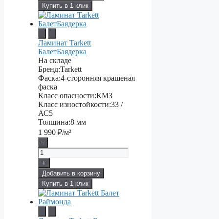
Купить в 1 клик
Ламинат Tarkett
БалетБаядерка
На складе
Бренд:
Tarkett
Фаска:
4-сторонняя крашеная
фаска
Класс опасности:
КМ3
Класс изностойкости:
33 /
АС5
Толщина:
8 мм
1 990
₽/м²
-
+
Добавить в корзину
Купить в 1 клик