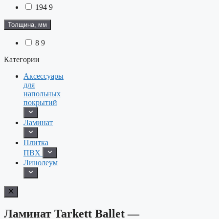
194
9
Толщина, мм
8
9
Категории
Аксессуары
для
напольных
покрытий
Ламинат
Плитка
ПВХ
Линолеум
Ламинат Tarkett Ballet —