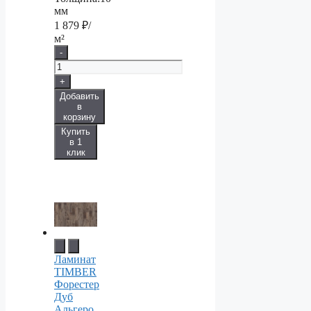
мм
1 879
₽/
м²
-
+
Добавить
в
корзину
Купить
в 1
клик
Ламинат
TIMBER
Форестер
Дуб
Альгеро