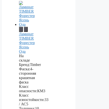
Ламинат
TIMBER
Форестер
Ясень
Ода
На
складе
Бренд:
Timber
Фаска:
4-
сторонняя
крашеная
фаска
Класс
опасности:
КМ3
Класс
изностойкости:
33
/ АС5
Толщина:
10