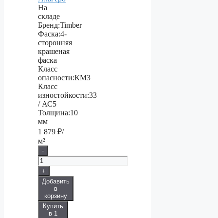
На
складе
Бренд:
Timber
Фаска:
4-
сторонняя
крашеная
фаска
Класс
опасности:
КМ3
Класс
изностойкости:
33
/ АС5
Толщина:
10
мм
1 879
₽/
м²
-
+
Добавить
в
корзину
Купить
в 1