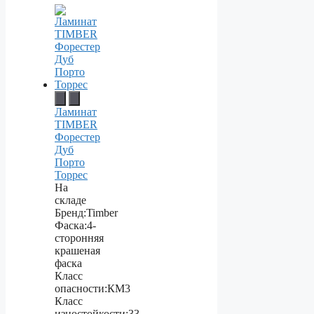
Ламинат
TIMBER
Форестер
Дуб
Порто
Торрес
На
складе
Бренд:
Timber
Фаска:
4-
сторонняя
крашеная
фаска
Класс
опасности:
КМ3
Класс
изностойкости:
33