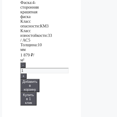
Фаска:
4-
сторонняя
крашеная
фаска
Класс
опасности:
КМ3
Класс
изностойкости:
33
/ АС5
Толщина:
10
мм
1 879
₽/
м²
-
+
Добавить
в
корзину
Купить
в 1
клик