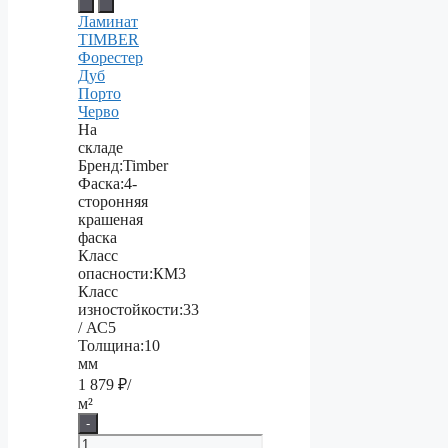
Ламинат
TIMBER
Форестер
Дуб
Порто
Черво
На
складе
Бренд:
Timber
Фаска:
4-
сторонняя
крашеная
фаска
Класс
опасности:
КМ3
Класс
изностойкости:
33
/ АС5
Толщина:
10
мм
1 879
₽/
м²
-