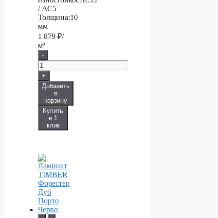
/ АС5
Толщина:
10
мм
1 879
₽/
м²
-
+
Добавить
в
корзину
Купить
в 1
клик