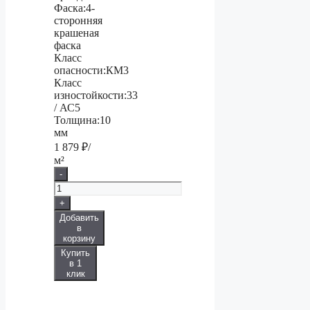
Фаска:
4-
сторонняя
крашеная
фаска
Класс
опасности:
КМ3
Класс
изностойкости:
33
/ АС5
Толщина:
10
мм
1 879
₽/
м²
-
+
Добавить
в
корзину
Купить
в 1
клик