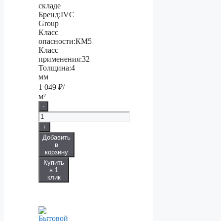
складе
Бренд:
IVC
Group
Класс
опасности:
КМ5
Класс
применения:
32
Толщина:
4
мм
1 049
₽/
м²
-
+
Добавить
в
корзину
Купить
в 1
клик