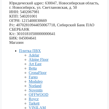
Юридический адрес: 630047, Новосибирская область,
г. Новосибирск, ул. Светлановская, д. 50
ИНН: 5402067981
КПП: 540201001
ОГРН: 1215400030669
Р/с: 40702810944050067718, Сибирский Банк ПАО
СБЕРБАНК
К/с: 30101810500000000641
БИК: 045004641
Магазин
Плитка ПВХ
Adelar
Alpine Floor
Art East
Betta
CronaFloor
Fargo
Moduleo
Norland
Noventis
OFFWOOD
Royce
Tarkett
VINILAM