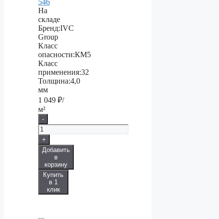
546
На
складе
Бренд:
IVC
Group
Класс
опасности:
КМ5
Класс
применения:
32
Толщина:
4,0
мм
1 049
₽/
м²
-
+
Добавить
в
корзину
Купить
в 1
клик