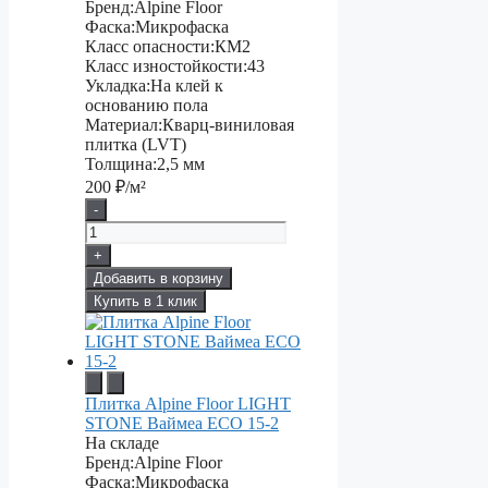
Бренд:
Alpine Floor
Фаска:
Микрофаска
Класс опасности:
КМ2
Класс изностойкости:
43
Укладка:
На клей к
основанию пола
Материал:
Кварц-виниловая
плитка (LVT)
Толщина:
2,5 мм
200
₽/м²
-
+
Добавить в корзину
Купить в 1 клик
Плитка Alpine Floor LIGHT
STONE Ваймеа ЕСО 15-2
На складе
Бренд:
Alpine Floor
Фаска:
Микрофаска