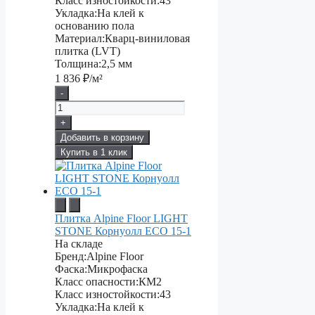
Класс изностойкости:
43
Укладка:
На клей к
основанию пола
Материал:
Кварц-виниловая
плитка (LVT)
Толщина:
2,5 мм
1 836
₽/м²
-
+
Добавить в корзину
Купить в 1 клик
Плитка Alpine Floor LIGHT
STONE Корнуолл ЕСО 15-1
На складе
Бренд:
Alpine Floor
Фаска:
Микрофаска
Класс опасности:
КМ2
Класс изностойкости:
43
Укладка:
На клей к