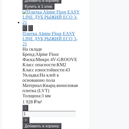
Добавить в корзину
Купить в 1 клик
Плитка Alpine Floor EASY
LINE ДУБ РЫЖИЙ ECO 3-
21
На складе
Бренд:
Alpine Floor
Фаска:
Микро 4V-GROOVE
Класс опасности:
КМ2
Класс изностойкости:
43
Укладка:
На клей к
основанию пола
Материал:
Кварц-виниловая
плитка (LVT)
Толщина:
3 мм
1 928
₽/м²
-
+
Добавить в корзину