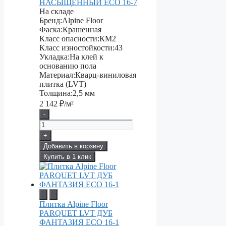
НАСЫЩЕННЫЙ ЕСО 16-7
На складе
Бренд:
Alpine Floor
Фаска:
Крашенная
Класс опасности:
КМ2
Класс изностойкости:
43
Укладка:
На клей к
основанию пола
Материал:
Кварц-виниловая
плитка (LVT)
Толщина:
2,5 мм
2 142
₽/м²
-
+
Добавить в корзину
Купить в 1 клик
Плитка Alpine Floor
PARQUET LVT ДУБ
ФАНТАЗИЯ ЕСО 16-1