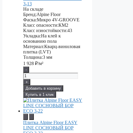
3-13
На складе
Бренд:
Alpine Floor
Фаска:
Микро 4V-GROOVE
Класс опасности:
КМ2
Класс изностойкости:
43
Укладка:
На клей к
основанию пола
Материал:
Кварц-виниловая
плитка (LVT)
Толщина:
3 мм
1 928
₽/м²
-
+
Добавить в корзину
Купить в 1 клик
Плитка Alpine Floor EASY
LINE СОСНОВЫЙ БОР