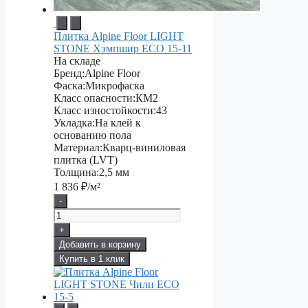
Плитка Alpine Floor LIGHT
STONE Хэмпшир ЕСО 15-11
На складе
Бренд:
Alpine Floor
Фаска:
Микрофаска
Класс опасности:
КМ2
Класс изностойкости:
43
Укладка:
На клей к
основанию пола
Материал:
Кварц-виниловая
плитка (LVT)
Толщина:
2,5 мм
1 836
₽/м²
-
+
Добавить в корзину
Купить в 1 клик