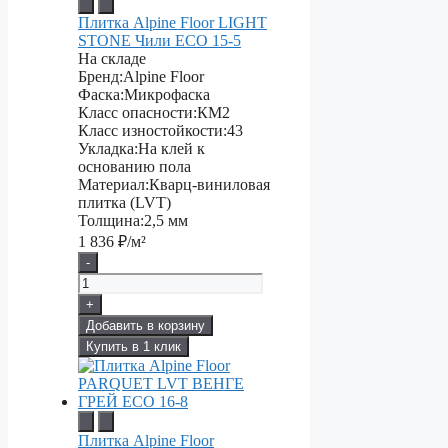
Плитка Alpine Floor LIGHT
STONE Чили ЕСО 15-5
На складе
Бренд:
Alpine Floor
Фаска:
Микрофаска
Класс опасности:
КМ2
Класс изностойкости:
43
Укладка:
На клей к
основанию пола
Материал:
Кварц-виниловая
плитка (LVT)
Толщина:
2,5 мм
1 836
₽/м²
-
+
Добавить в корзину
Купить в 1 клик
Плитка Alpine Floor