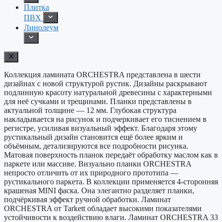
Плитка
ПВХ
Линолеум
Коллекция ламината ORCHESTRA представлена в шести
дизайнах с новой структурой рустик. Дизайны раскрывают
подлинную красоту натуральной древесины с характерными
для неё сучками и трещинами. Планки представлены в
актуальной толщине — 12 мм. Глубокая структура
накладывается на рисунок и подчеркивает его тиснением в
регистре, усиливая визуальный эффект. Благодаря этому
рустикальный дизайн становится ещё более ярким и
объёмным, детализируются все подробности рисунка.
Матовая поверхность планок передаёт обработку маслом как в
паркете или массиве. Визуально планки ORCHESTRA
непросто отличить от их природного прототипа —
рустикального паркета. В коллекции применяется 4-сторонняя
крашеная MINI фаска. Она элегантно разделяет планки,
подчёркивая эффект ручной обработки. Ламинат
ORCHESTRA от Tarkett обладает высокими показателями
устойчивости к воздействию влаги. Ламинат ORCHESTRA 33