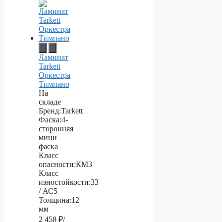
Ламинат
Tarkett
Оркестра
Тимпано
На
складе
Бренд:
Tarkett
Фаска:
4-
сторонняя
мини
фаска
Класс
опасности:
КМ3
Класс
изностойкости:
33
/ АС5
Толщина:
12
мм
2 458
₽/