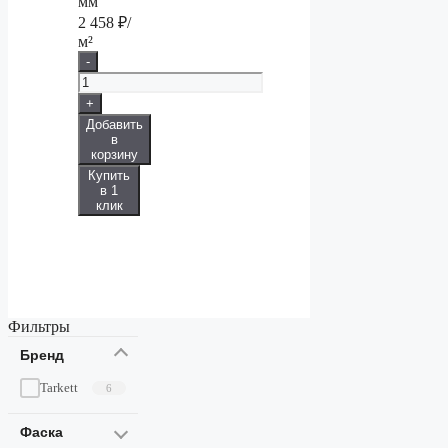
мм
2 458
₽/
м²
-
+
Добавить
в
корзину
Купить
в 1
клик
Фильтры
Бренд
Tarkett
6
Фаска