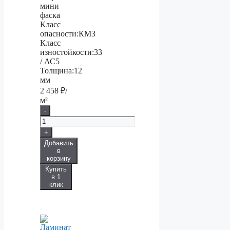
мини
фаска
Класс
опасности:
КМ3
Класс
изностойкости:
33
/ АС5
Толщина:
12
мм
2 458
₽/
м²
-
+
Добавить
в
корзину
Купить
в 1
клик