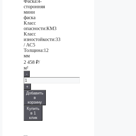
Фаска:
4-
сторонняя
мини
фаска
Класс
опасности:
КМ3
Класс
изностойкости:
33
/ АС5
Толщина:
12
мм
2 458
₽/
м²
-
+
Добавить
в
корзину
Купить
в 1
клик