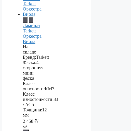
Ламинат
Tarkett
Оркестра
Виола
На
складе
Бренд:
Tarkett
Фаска:
4-
сторонняя
мини
фаска
Класс
опасности:
КМ3
Класс
изностойкости:
33
/ АС5
Толщина:
12
мм
2 458
₽/
м²